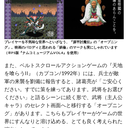
プレイヤーを不気味な世界へといざなう、『源平討魔伝』の「オープニン
グ」。映画のパロディと思われる「娯倫」のマークも実にしゃれています
（※PS版『ナムコミュージアムVOL.4』を使用）
また、ベルトスクロールアクションゲームの『天地
を喰らうII』（カプコン/1992年）には、兵士が敵
軍の来襲を劉備に報告すると、諸葛亮が「ご安心く
ださい。すでに策を練ってあります。武将をお選び
ください」と語るシーンに続く形で、武将（主人公
キャラ）のセレクト画面へと移行する「オープニン
グ」があります。こちらもプレイヤーがゲームの世
界にすんなりと溶け込める、とても良く考えられた