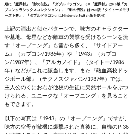
順に『魔界村』『影の伝説』『ダブルドラゴン』（※『魔界村』はPS版『カ
プコンクラシックスコレクション』、『影の伝説』はPS2版『タイトーメモリ
ーズ下巻』、『ダブルドラゴン』はNintendo Switch版を使用）
上記の演出と似たパターンで、味方のキャラクター
や基地、母星などが敵軍の襲撃を受けるシーンを流
す「オープニング」も昔から多く、『サイドアー
ム』（カプコン/1986年）や『1943』（カプコ
ン/1987年）、『アルカノイド』（タイトー/1986
年）などがこれに該当します。また『熱血高校ドッ
ジボール部』（テクノスジャパン/1987年）では、
主人公のくにお君が他校の生徒に突然ボールをぶつ
けられる、ユニークな「オープニング」を見ること
もできます。
以下の写真は『1943』の「オープニング」ですが、
味方の空母が敵機に爆撃された直後に、自機のP-38