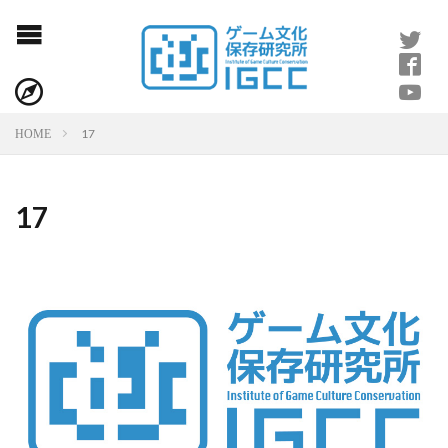
17
HOME
17