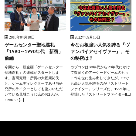
2018年04月10日
2022年09月16日
ゲームセンター聖地巡礼
今なお根強い人気を誇る『ヴ
「1980～1990年代 新宿」
ァンパイアセイヴァー』、そ
前編
の秘密は？
今回から、新企画「ゲームセンター
カプコンは80年代から90年代にかけ
聖地巡礼」の連載がスタートしま
て数多くのアーケードゲームのヒッ
す。当研究所・所長の大堀康祐氏
ト作を世に生み出してきたが、中で
と、ゲームディレクターであり当研
も高い人気を誇るのが『ストリート
究所のライターとしても協力いただ
ファイター』シリーズだ。1991年に
いている見城こうじ氏のお2人が、
登場した『ストリートファイターI[…]
1980～1[…]