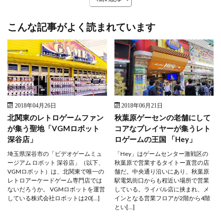
こんな記事がよく読まれています
2018年04月26日
2018年06月21日
北関東のレトロゲームファン
秋葉原ゲーセンの老舗にして
が集う聖地「VGMロボット
コアなプレイヤーが集うレト
深谷店」
ロゲームの王国 「Hey」
埼玉県深谷市の「ビデオゲームミュ
「Hey」はゲームセンター激戦区の
ージアム ロボット 深谷店」（以下、
秋葉原で営業するタイトー直営の店
VGMロボット）は、北関東で唯一の
舗だ。中央通り沿いにあり、秋葉原
レトロアーケードゲーム専門店では
駅電気街口からも程近い場所で営業
ないだろうか。 VGMロボットを運営
している。ライバル店に挟まれ、メ
している株式会社ロボットは20[…]
インとなる営業フロアが2階から4階
とい[…]