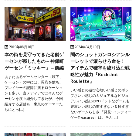
2019年08月16日
2024年04月19日
本の街を見守ってきた老舗ゲ
闇のショットガンロシアンル
ーセンが残したもの～神保町
ーレットで滾らせろ命を！
ゲーセン「ミッキー」～前編
アイテムで確率を絞り込む戦
略性が魅力『Buckshot
あまたあるゲームセンター（以下、
Roulette』
ゲーセン）の中には、異彩を放ち、
プレイヤーの記憶に残るロケーショ
いい感じの遊び心地いい感じのポッ
ンも多い。当メディアではそんなゲ
プさいい感じのカジュアルなビジュ
ーセンを度々紹介してきたが、今回
アルいい感じの2Dドットなゲームも
紹介する店舗も、東京のゲーマーた
豊富いい感じの重すぎない＆軽すぎ
ちにとっ[…]
ないゲームらしさ 「発見! インディー
ゲーTreasures」は、そん[…]