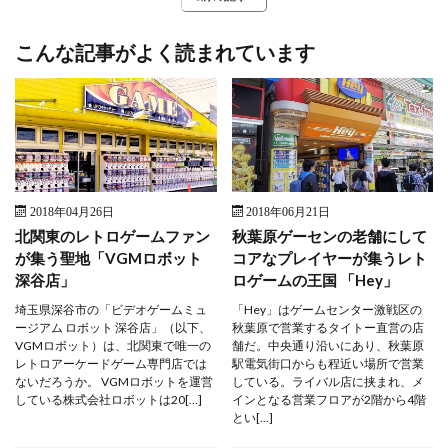
こんな記事がよく読まれています
2018年04月26日
2018年06月21日
北関東のレトロゲームファン
秋葉原ゲーセンの老舗にして
が集う聖地「VGMロボット
コアなプレイヤーが集うレト
深谷店」
ロゲームの王国 「Hey」
埼玉県深谷市の「ビデオゲームミュ
「Hey」はゲームセンター激戦区の
ージアム ロボット 深谷店」（以下、
秋葉原で営業するタイトー直営の店
VGMロボット）は、北関東で唯一の
舗だ。中央通り沿いにあり、秋葉原
レトロアーケードゲーム専門店では
駅電気街口からも程近い場所で営業
ないだろうか。 VGMロボットを運営
している。ライバル店に挟まれ、メ
している株式会社ロボットは20[…]
インとなる営業フロアが2階から4階
とい[…]