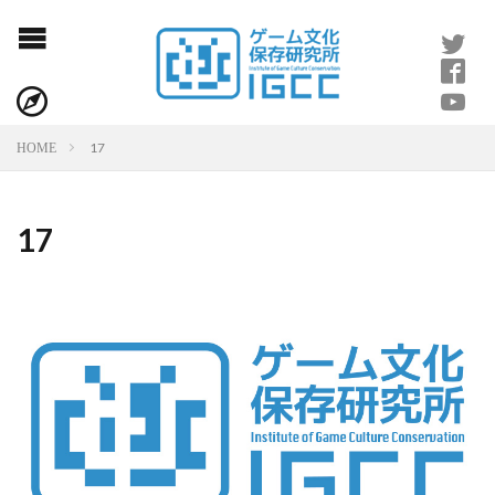
17
HOME
17