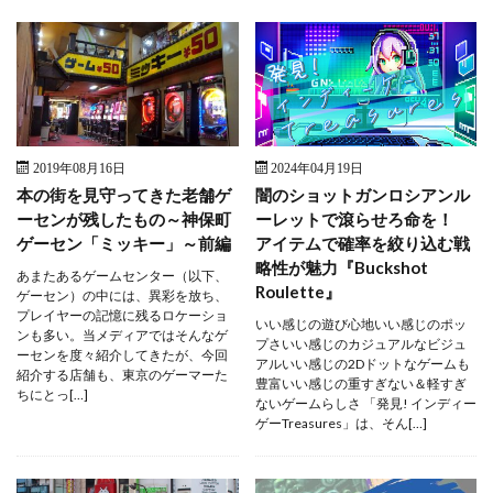
2019年08月16日
2024年04月19日
本の街を見守ってきた老舗ゲ
闇のショットガンロシアンル
ーセンが残したもの～神保町
ーレットで滾らせろ命を！
ゲーセン「ミッキー」～前編
アイテムで確率を絞り込む戦
略性が魅力『Buckshot
あまたあるゲームセンター（以下、
Roulette』
ゲーセン）の中には、異彩を放ち、
プレイヤーの記憶に残るロケーショ
いい感じの遊び心地いい感じのポッ
ンも多い。当メディアではそんなゲ
プさいい感じのカジュアルなビジュ
ーセンを度々紹介してきたが、今回
アルいい感じの2Dドットなゲームも
紹介する店舗も、東京のゲーマーた
豊富いい感じの重すぎない＆軽すぎ
ちにとっ[…]
ないゲームらしさ 「発見! インディー
ゲーTreasures」は、そん[…]