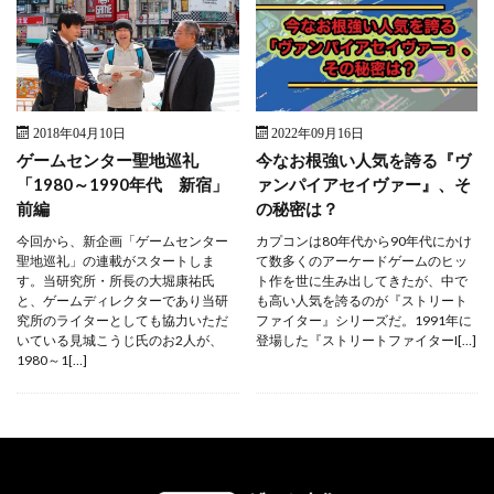
2018年04月10日
2022年09月16日
ゲームセンター聖地巡礼
今なお根強い人気を誇る『ヴ
「1980～1990年代 新宿」
ァンパイアセイヴァー』、そ
前編
の秘密は？
今回から、新企画「ゲームセンター
カプコンは80年代から90年代にかけ
聖地巡礼」の連載がスタートしま
て数多くのアーケードゲームのヒッ
す。当研究所・所長の大堀康祐氏
ト作を世に生み出してきたが、中で
と、ゲームディレクターであり当研
も高い人気を誇るのが『ストリート
究所のライターとしても協力いただ
ファイター』シリーズだ。1991年に
いている見城こうじ氏のお2人が、
登場した『ストリートファイターI[…]
1980～1[…]