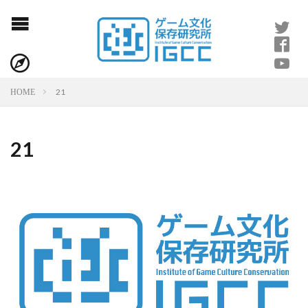
21
HOME
21