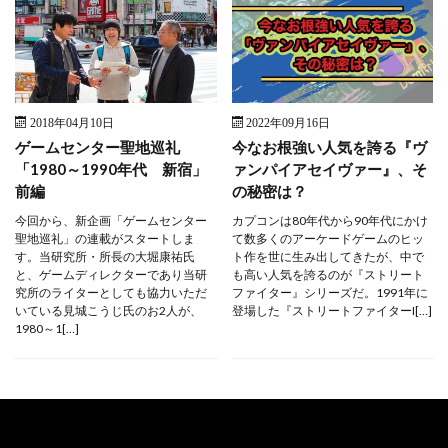
2018年04月10日
2022年09月16日
ゲームセンター聖地巡礼
今なお根強い人気を誇る『ヴ
「1980～1990年代 新宿」
ァンパイアセイヴァー』、そ
前編
の秘密は？
今回から、新企画「ゲームセンター
カプコンは80年代から90年代にかけ
聖地巡礼」の連載がスタートしま
て数多くのアーケードゲームのヒッ
す。当研究所・所長の大堀康祐氏
ト作を世に生み出してきたが、中で
と、ゲームディレクターであり当研
も高い人気を誇るのが『ストリート
究所のライターとしても協力いただ
ファイター』シリーズだ。1991年に
いている見城こうじ氏のお2人が、
登場した『ストリートファイターI[…]
1980～1[…]