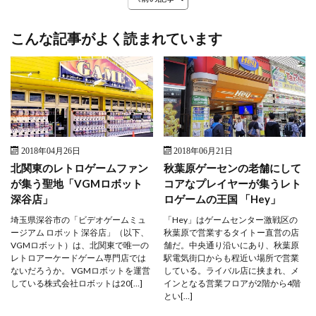
こんな記事がよく読まれています
2018年04月26日
2018年06月21日
北関東のレトロゲームファン
秋葉原ゲーセンの老舗にして
が集う聖地「VGMロボット
コアなプレイヤーが集うレト
深谷店」
ロゲームの王国 「Hey」
埼玉県深谷市の「ビデオゲームミュ
「Hey」はゲームセンター激戦区の
ージアム ロボット 深谷店」（以下、
秋葉原で営業するタイトー直営の店
VGMロボット）は、北関東で唯一の
舗だ。中央通り沿いにあり、秋葉原
レトロアーケードゲーム専門店では
駅電気街口からも程近い場所で営業
ないだろうか。 VGMロボットを運営
している。ライバル店に挟まれ、メ
している株式会社ロボットは20[…]
インとなる営業フロアが2階から4階
とい[…]