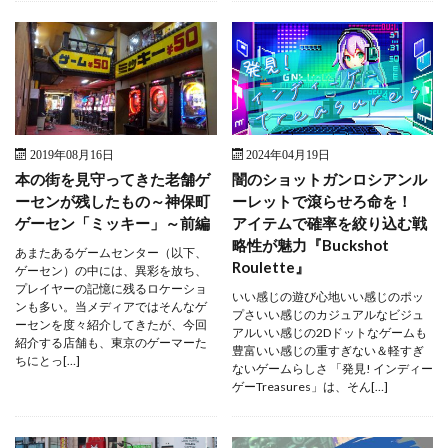
2019年08月16日
2024年04月19日
本の街を見守ってきた老舗ゲ
闇のショットガンロシアンル
ーセンが残したもの～神保町
ーレットで滾らせろ命を！
ゲーセン「ミッキー」～前編
アイテムで確率を絞り込む戦
略性が魅力『Buckshot
あまたあるゲームセンター（以下、
Roulette』
ゲーセン）の中には、異彩を放ち、
プレイヤーの記憶に残るロケーショ
いい感じの遊び心地いい感じのポッ
ンも多い。当メディアではそんなゲ
プさいい感じのカジュアルなビジュ
ーセンを度々紹介してきたが、今回
アルいい感じの2Dドットなゲームも
紹介する店舗も、東京のゲーマーた
豊富いい感じの重すぎない＆軽すぎ
ちにとっ[…]
ないゲームらしさ 「発見! インディー
ゲーTreasures」は、そん[…]