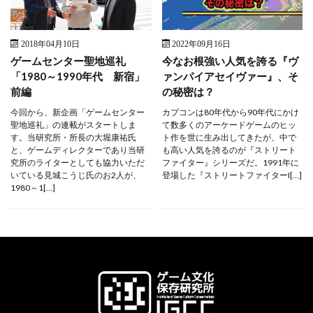
2018年04月10日
2022年09月16日
ゲームセンター聖地巡礼
今なお根強い人気を誇る『ヴ
「1980～1990年代 新宿」
ァンパイアセイヴァー』、そ
前編
の秘密は？
今回から、新企画「ゲームセンター
カプコンは80年代から90年代にかけ
聖地巡礼」の連載がスタートしま
て数多くのアーケードゲームのヒッ
す。当研究所・所長の大堀康祐氏
ト作を世に生み出してきたが、中で
と、ゲームディレクターであり当研
も高い人気を誇るのが『ストリート
究所のライターとしても協力いただ
ファイター』シリーズだ。1991年に
いている見城こうじ氏のお2人が、
登場した『ストリートファイターI[…]
1980～1[…]