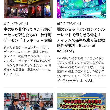
2019年08月16日
2024年04月19日
本の街を見守ってきた老舗ゲ
闇のショットガンロシアンル
ーセンが残したもの～神保町
ーレットで滾らせろ命を！
ゲーセン「ミッキー」～前編
アイテムで確率を絞り込む戦
略性が魅力『Buckshot
あまたあるゲームセンター（以下、
Roulette』
ゲーセン）の中には、異彩を放ち、
プレイヤーの記憶に残るロケーショ
いい感じの遊び心地いい感じのポッ
ンも多い。当メディアではそんなゲ
プさいい感じのカジュアルなビジュ
ーセンを度々紹介してきたが、今回
アルいい感じの2Dドットなゲームも
紹介する店舗も、東京のゲーマーた
豊富いい感じの重すぎない＆軽すぎ
ちにとっ[…]
ないゲームらしさ 「発見! インディー
ゲーTreasures」は、そん[…]