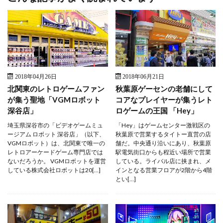
2018年04月26日
2018年06月21日
北関東のレトロゲームファン
秋葉原ゲーセンの老舗にして
が集う聖地「VGMロボット
コアなプレイヤーが集うレト
深谷店」
ロゲームの王国 「Hey」
埼玉県深谷市の「ビデオゲームミュ
「Hey」はゲームセンター激戦区の
ージアム ロボット 深谷店」（以下、
秋葉原で営業するタイトー直営の店
VGMロボット）は、北関東で唯一の
舗だ。中央通り沿いにあり、秋葉原
レトロアーケードゲーム専門店では
駅電気街口からも程近い場所で営業
ないだろうか。 VGMロボットを運営
している。ライバル店に挟まれ、メ
している株式会社ロボットは20[…]
インとなる営業フロアが2階から4階
とい[…]