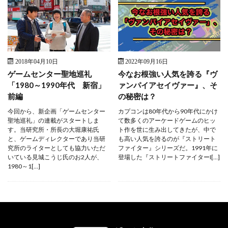
2018年04月10日
2022年09月16日
ゲームセンター聖地巡礼
今なお根強い人気を誇る『ヴ
「1980～1990年代 新宿」
ァンパイアセイヴァー』、そ
前編
の秘密は？
今回から、新企画「ゲームセンター
カプコンは80年代から90年代にかけ
聖地巡礼」の連載がスタートしま
て数多くのアーケードゲームのヒッ
す。当研究所・所長の大堀康祐氏
ト作を世に生み出してきたが、中で
と、ゲームディレクターであり当研
も高い人気を誇るのが『ストリート
究所のライターとしても協力いただ
ファイター』シリーズだ。1991年に
いている見城こうじ氏のお2人が、
登場した『ストリートファイターI[…]
1980～1[…]