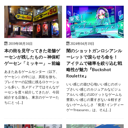
2019年08月16日
2024年04月19日
本の街を見守ってきた老舗ゲ
闇のショットガンロシアンル
ーセンが残したもの～神保町
ーレットで滾らせろ命を！
ゲーセン「ミッキー」～前編
アイテムで確率を絞り込む戦
略性が魅力『Buckshot
あまたあるゲームセンター（以下、
Roulette』
ゲーセン）の中には、異彩を放ち、
プレイヤーの記憶に残るロケーショ
いい感じの遊び心地いい感じのポッ
ンも多い。当メディアではそんなゲ
プさいい感じのカジュアルなビジュ
ーセンを度々紹介してきたが、今回
アルいい感じの2Dドットなゲームも
紹介する店舗も、東京のゲーマーた
豊富いい感じの重すぎない＆軽すぎ
ちにとっ[…]
ないゲームらしさ 「発見! インディー
ゲーTreasures」は、そん[…]