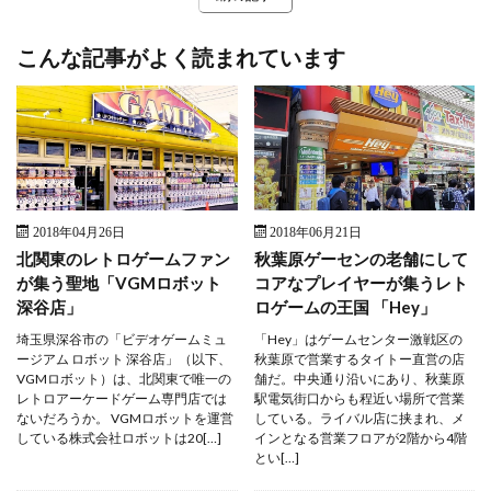
こんな記事がよく読まれています
2018年04月26日
2018年06月21日
北関東のレトロゲームファン
秋葉原ゲーセンの老舗にして
が集う聖地「VGMロボット
コアなプレイヤーが集うレト
深谷店」
ロゲームの王国 「Hey」
埼玉県深谷市の「ビデオゲームミュ
「Hey」はゲームセンター激戦区の
ージアム ロボット 深谷店」（以下、
秋葉原で営業するタイトー直営の店
VGMロボット）は、北関東で唯一の
舗だ。中央通り沿いにあり、秋葉原
レトロアーケードゲーム専門店では
駅電気街口からも程近い場所で営業
ないだろうか。 VGMロボットを運営
している。ライバル店に挟まれ、メ
している株式会社ロボットは20[…]
インとなる営業フロアが2階から4階
とい[…]