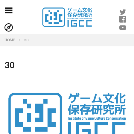
30
HOME
30