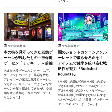
とい[…]
2019年08月16日
2024年04月19日
本の街を見守ってきた老舗ゲ
闇のショットガンロシアンル
ーセンが残したもの～神保町
ーレットで滾らせろ命を！
ゲーセン「ミッキー」～前編
アイテムで確率を絞り込む戦
略性が魅力『Buckshot
あまたあるゲームセンター（以下、
Roulette』
ゲーセン）の中には、異彩を放ち、
プレイヤーの記憶に残るロケーショ
いい感じの遊び心地いい感じのポッ
ンも多い。当メディアではそんなゲ
プさいい感じのカジュアルなビジュ
ーセンを度々紹介してきたが、今回
アルいい感じの2Dドットなゲームも
紹介する店舗も、東京のゲーマーた
豊富いい感じの重すぎない＆軽すぎ
ちにとっ[…]
ないゲームらしさ 「発見! インディー
ゲーTreasures」は、そん[…]