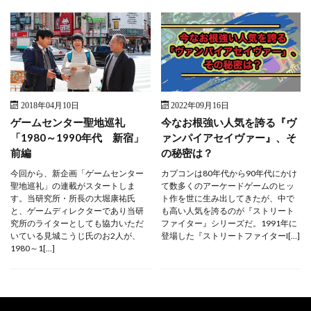
2018年04月10日
2022年09月16日
ゲームセンター聖地巡礼
今なお根強い人気を誇る『ヴ
「1980～1990年代 新宿」
ァンパイアセイヴァー』、そ
前編
の秘密は？
今回から、新企画「ゲームセンター
カプコンは80年代から90年代にかけ
聖地巡礼」の連載がスタートしま
て数多くのアーケードゲームのヒッ
す。当研究所・所長の大堀康祐氏
ト作を世に生み出してきたが、中で
と、ゲームディレクターであり当研
も高い人気を誇るのが『ストリート
究所のライターとしても協力いただ
ファイター』シリーズだ。1991年に
いている見城こうじ氏のお2人が、
登場した『ストリートファイターI[…]
1980～1[…]