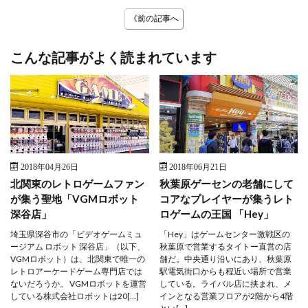
《前の記事へ
こんな記事がよく読まれています
2018年04月26日
2018年06月21日
北関東のレトロゲームファン
秋葉原ゲーセンの老舗にして
が集う聖地「VGMロボット
コアなプレイヤーが集うレト
深谷店」
ロゲームの王国 「Hey」
埼玉県深谷市の「ビデオゲームミュ
「Hey」はゲームセンター激戦区の
ージアム ロボット 深谷店」（以下、
秋葉原で営業するタイトー直営の店
VGMロボット）は、北関東で唯一の
舗だ。中央通り沿いにあり、秋葉原
レトロアーケードゲーム専門店では
駅電気街口からも程近い場所で営業
ないだろうか。 VGMロボットを運営
している。ライバル店に挟まれ、メ
している株式会社ロボットは20[…]
インとなる営業フロアが2階から4階