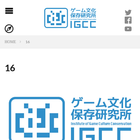
16
HOME
16