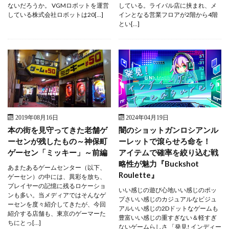
ないだろうか。 VGMロボットを運営
している。ライバル店に挟まれ、メ
している株式会社ロボットは20[…]
インとなる営業フロアが2階から4階
とい[…]
2019年08月16日
2024年04月19日
本の街を見守ってきた老舗ゲ
闇のショットガンロシアンル
ーセンが残したもの～神保町
ーレットで滾らせろ命を！
ゲーセン「ミッキー」～前編
アイテムで確率を絞り込む戦
略性が魅力『Buckshot
あまたあるゲームセンター（以下、
Roulette』
ゲーセン）の中には、異彩を放ち、
プレイヤーの記憶に残るロケーショ
いい感じの遊び心地いい感じのポッ
ンも多い。当メディアではそんなゲ
プさいい感じのカジュアルなビジュ
ーセンを度々紹介してきたが、今回
アルいい感じの2Dドットなゲームも
紹介する店舗も、東京のゲーマーた
豊富いい感じの重すぎない＆軽すぎ
ちにとっ[…]
ないゲームらしさ 「発見! インディー