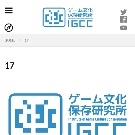
17
HOME
17