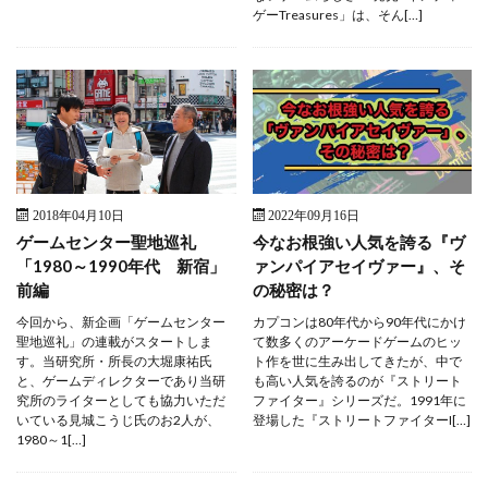
ゲーTreasures」は、そん[…]
2018年04月10日
2022年09月16日
ゲームセンター聖地巡礼
今なお根強い人気を誇る『ヴ
「1980～1990年代 新宿」
ァンパイアセイヴァー』、そ
前編
の秘密は？
今回から、新企画「ゲームセンター
カプコンは80年代から90年代にかけ
聖地巡礼」の連載がスタートしま
て数多くのアーケードゲームのヒッ
す。当研究所・所長の大堀康祐氏
ト作を世に生み出してきたが、中で
と、ゲームディレクターであり当研
も高い人気を誇るのが『ストリート
究所のライターとしても協力いただ
ファイター』シリーズだ。1991年に
いている見城こうじ氏のお2人が、
登場した『ストリートファイターI[…]
1980～1[…]