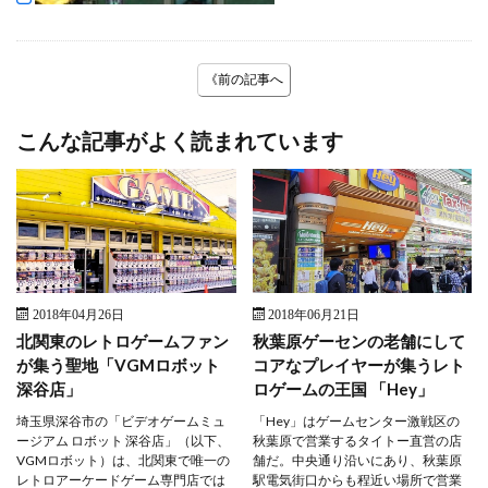
《前の記事へ
こんな記事がよく読まれています
2018年04月26日
2018年06月21日
北関東のレトロゲームファン
秋葉原ゲーセンの老舗にして
が集う聖地「VGMロボット
コアなプレイヤーが集うレト
深谷店」
ロゲームの王国 「Hey」
埼玉県深谷市の「ビデオゲームミュ
「Hey」はゲームセンター激戦区の
ージアム ロボット 深谷店」（以下、
秋葉原で営業するタイトー直営の店
VGMロボット）は、北関東で唯一の
舗だ。中央通り沿いにあり、秋葉原
レトロアーケードゲーム専門店では
駅電気街口からも程近い場所で営業