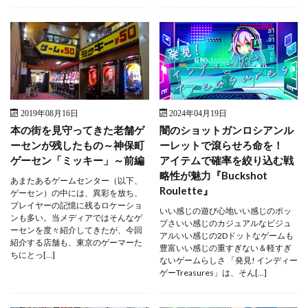
2019年08月16日
2024年04月19日
本の街を見守ってきた老舗ゲ
闇のショットガンロシアンル
ーセンが残したもの～神保町
ーレットで滾らせろ命を！
ゲーセン「ミッキー」～前編
アイテムで確率を絞り込む戦
略性が魅力『Buckshot
あまたあるゲームセンター（以下、
Roulette』
ゲーセン）の中には、異彩を放ち、
プレイヤーの記憶に残るロケーショ
いい感じの遊び心地いい感じのポッ
ンも多い。当メディアではそんなゲ
プさいい感じのカジュアルなビジュ
ーセンを度々紹介してきたが、今回
アルいい感じの2Dドットなゲームも
紹介する店舗も、東京のゲーマーた
豊富いい感じの重すぎない＆軽すぎ
ちにとっ[…]
ないゲームらしさ 「発見! インディー
ゲーTreasures」は、そん[…]