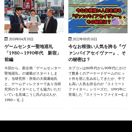
2018年04月10日
2022年09月16日
ゲームセンター聖地巡礼
今なお根強い人気を誇る『ヴ
「1980～1990年代 新宿」
ァンパイアセイヴァー』、そ
前編
の秘密は？
今回から、新企画「ゲームセンター
カプコンは80年代から90年代にかけ
聖地巡礼」の連載がスタートしま
て数多くのアーケードゲームのヒッ
す。当研究所・所長の大堀康祐氏
ト作を世に生み出してきたが、中で
と、ゲームディレクターであり当研
も高い人気を誇るのが『ストリート
究所のライターとしても協力いただ
ファイター』シリーズだ。1991年に
いている見城こうじ氏のお2人が、
登場した『ストリートファイターI[…]
1980～1[…]