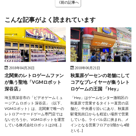
《前の記事へ
こんな記事がよく読まれています
2018年04月26日
2018年06月21日
北関東のレトロゲームファン
秋葉原ゲーセンの老舗にして
が集う聖地「VGMロボット
コアなプレイヤーが集うレト
深谷店」
ロゲームの王国 「Hey」
埼玉県深谷市の「ビデオゲームミュ
「Hey」はゲームセンター激戦区の
ージアム ロボット 深谷店」（以下、
秋葉原で営業するタイトー直営の店
VGMロボット）は、北関東で唯一の
舗だ。中央通り沿いにあり、秋葉原
レトロアーケードゲーム専門店では
駅電気街口からも程近い場所で営業
ないだろうか。 VGMロボットを運営
している。ライバル店に挟まれ、メ
している株式会社ロボットは20[…]
インとなる営業フロアが2階から4階
とい[…]