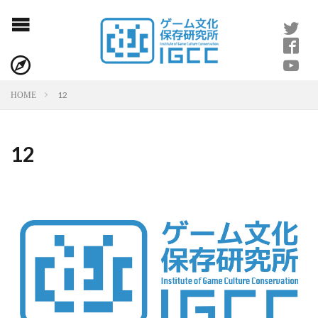
12
HOME
12