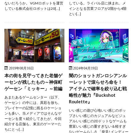
ないだろうか。 VGMロボットを運営
している。ライバル店に挟まれ、メ
している株式会社ロボットは20[…]
インとなる営業フロアが2階から4階
とい[…]
2019年08月16日
2024年04月19日
本の街を見守ってきた老舗ゲ
闇のショットガンロシアンル
ーセンが残したもの～神保町
ーレットで滾らせろ命を！
ゲーセン「ミッキー」～前編
アイテムで確率を絞り込む戦
略性が魅力『Buckshot
あまたあるゲームセンター（以下、
Roulette』
ゲーセン）の中には、異彩を放ち、
プレイヤーの記憶に残るロケーショ
いい感じの遊び心地いい感じのポッ
ンも多い。当メディアではそんなゲ
プさいい感じのカジュアルなビジュ
ーセンを度々紹介してきたが、今回
アルいい感じの2Dドットなゲームも
紹介する店舗も、東京のゲーマーた
豊富いい感じの重すぎない＆軽すぎ
ちにとっ[…]
ないゲームらしさ 「発見! インディー