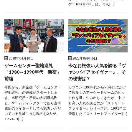
ゲーTreasures」は、そん[…]
2018年04月10日
2022年09月16日
ゲームセンター聖地巡礼
今なお根強い人気を誇る『ヴ
「1980～1990年代 新宿」
ァンパイアセイヴァー』、そ
前編
の秘密は？
今回から、新企画「ゲームセンター
カプコンは80年代から90年代にかけ
聖地巡礼」の連載がスタートしま
て数多くのアーケードゲームのヒッ
す。当研究所・所長の大堀康祐氏
ト作を世に生み出してきたが、中で
と、ゲームディレクターであり当研
も高い人気を誇るのが『ストリート
究所のライターとしても協力いただ
ファイター』シリーズだ。1991年に
いている見城こうじ氏のお2人が、
登場した『ストリートファイターI[…]
1980～1[…]