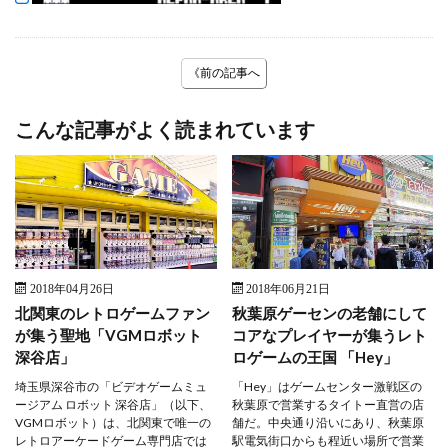
《前の記事へ
こんな記事がよく読まれています
2018年04月26日
2018年06月21日
北関東のレトロゲームファン
秋葉原ゲーセンの老舗にして
が集う聖地「VGMロボット
コアなプレイヤーが集うレト
深谷店」
ロゲームの王国 「Hey」
埼玉県深谷市の「ビデオゲームミュ
「Hey」はゲームセンター激戦区の
ージアム ロボット 深谷店」（以下、
秋葉原で営業するタイトー直営の店
VGMロボット）は、北関東で唯一の
舗だ。中央通り沿いにあり、秋葉原
レトロアーケードゲーム専門店では
駅電気街口からも程近い場所で営業