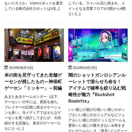
ないだろうか。 VGMロボットを運営
している。ライバル店に挟まれ、メ
している株式会社ロボットは20[…]
インとなる営業フロアが2階から4階
とい[…]
2019年08月16日
2024年04月19日
本の街を見守ってきた老舗ゲ
闇のショットガンロシアンル
ーセンが残したもの～神保町
ーレットで滾らせろ命を！
ゲーセン「ミッキー」～前編
アイテムで確率を絞り込む戦
略性が魅力『Buckshot
あまたあるゲームセンター（以下、
Roulette』
ゲーセン）の中には、異彩を放ち、
プレイヤーの記憶に残るロケーショ
いい感じの遊び心地いい感じのポッ
ンも多い。当メディアではそんなゲ
プさいい感じのカジュアルなビジュ
ーセンを度々紹介してきたが、今回
アルいい感じの2Dドットなゲームも
紹介する店舗も、東京のゲーマーた
豊富いい感じの重すぎない＆軽すぎ
ちにとっ[…]
ないゲームらしさ 「発見! インディー