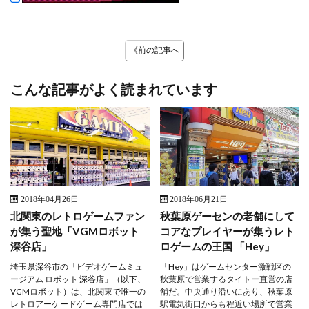
《前の記事へ
こんな記事がよく読まれています
2018年04月26日
2018年06月21日
北関東のレトロゲームファン
秋葉原ゲーセンの老舗にして
が集う聖地「VGMロボット
コアなプレイヤーが集うレト
深谷店」
ロゲームの王国 「Hey」
埼玉県深谷市の「ビデオゲームミュ
「Hey」はゲームセンター激戦区の
ージアム ロボット 深谷店」（以下、
秋葉原で営業するタイトー直営の店
VGMロボット）は、北関東で唯一の
舗だ。中央通り沿いにあり、秋葉原
レトロアーケードゲーム専門店では
駅電気街口からも程近い場所で営業