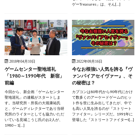
ゲーTreasures」は、そん[…]
2018年04月10日
2022年09月16日
ゲームセンター聖地巡礼
今なお根強い人気を誇る『ヴ
「1980～1990年代 新宿」
ァンパイアセイヴァー』、そ
前編
の秘密は？
今回から、新企画「ゲームセンター
カプコンは80年代から90年代にかけ
聖地巡礼」の連載がスタートしま
て数多くのアーケードゲームのヒッ
す。当研究所・所長の大堀康祐氏
ト作を世に生み出してきたが、中で
と、ゲームディレクターであり当研
も高い人気を誇るのが『ストリート
究所のライターとしても協力いただ
ファイター』シリーズだ。1991年に
いている見城こうじ氏のお2人が、
登場した『ストリートファイターI[…]
1980～1[…]