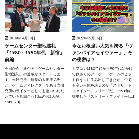
2018年04月10日
2022年09月16日
ゲームセンター聖地巡礼
今なお根強い人気を誇る『ヴ
「1980～1990年代 新宿」
ァンパイアセイヴァー』、そ
前編
の秘密は？
今回から、新企画「ゲームセンター
カプコンは80年代から90年代にかけ
聖地巡礼」の連載がスタートしま
て数多くのアーケードゲームのヒッ
す。当研究所・所長の大堀康祐氏
ト作を世に生み出してきたが、中で
と、ゲームディレクターであり当研
も高い人気を誇るのが『ストリート
究所のライターとしても協力いただ
ファイター』シリーズだ。1991年に
いている見城こうじ氏のお2人が、
登場した『ストリートファイターI[…]
1980～1[…]