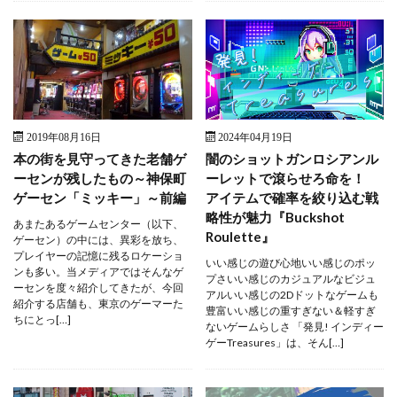
2019年08月16日
2024年04月19日
本の街を見守ってきた老舗ゲ
闇のショットガンロシアンル
ーセンが残したもの～神保町
ーレットで滾らせろ命を！
ゲーセン「ミッキー」～前編
アイテムで確率を絞り込む戦
略性が魅力『Buckshot
あまたあるゲームセンター（以下、
Roulette』
ゲーセン）の中には、異彩を放ち、
プレイヤーの記憶に残るロケーショ
いい感じの遊び心地いい感じのポッ
ンも多い。当メディアではそんなゲ
プさいい感じのカジュアルなビジュ
ーセンを度々紹介してきたが、今回
アルいい感じの2Dドットなゲームも
紹介する店舗も、東京のゲーマーた
豊富いい感じの重すぎない＆軽すぎ
ちにとっ[…]
ないゲームらしさ 「発見! インディー
ゲーTreasures」は、そん[…]