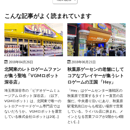
こんな記事がよく読まれています
2018年04月26日
2018年06月21日
北関東のレトロゲームファン
秋葉原ゲーセンの老舗にして
が集う聖地「VGMロボット
コアなプレイヤーが集うレト
深谷店」
ロゲームの王国 「Hey」
埼玉県深谷市の「ビデオゲームミュ
「Hey」はゲームセンター激戦区の
ージアム ロボット 深谷店」（以下、
秋葉原で営業するタイトー直営の店
VGMロボット）は、北関東で唯一の
舗だ。中央通り沿いにあり、秋葉原
レトロアーケードゲーム専門店では
駅電気街口からも程近い場所で営業
ないだろうか。 VGMロボットを運営
している。ライバル店に挟まれ、メ
している株式会社ロボットは20[…]
インとなる営業フロアが2階から4階
とい[…]