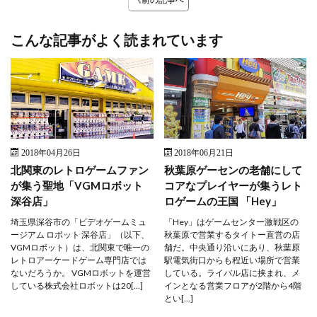
こんな記事がよく読まれています
2018年04月26日
2018年06月21日
北関東のレトロゲームファン
秋葉原ゲーセンの老舗にして
が集う聖地「VGMロボット
コアなプレイヤーが集うレト
深谷店」
ロゲームの王国 「Hey」
埼玉県深谷市の「ビデオゲームミュ
「Hey」はゲームセンター激戦区の
ージアム ロボット 深谷店」（以下、
秋葉原で営業するタイトー直営の店
VGMロボット）は、北関東で唯一の
舗だ。中央通り沿いにあり、秋葉原
レトロアーケードゲーム専門店では
駅電気街口からも程近い場所で営業
ないだろうか。 VGMロボットを運営
している。ライバル店に挟まれ、メ
している株式会社ロボットは20[…]
インとなる営業フロアが2階から4階
とい[…]