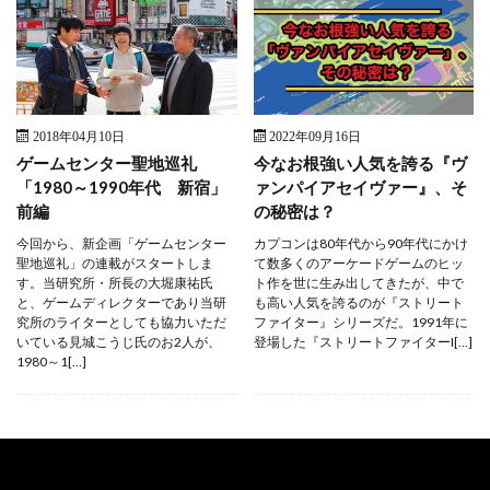
2018年04月10日
2022年09月16日
ゲームセンター聖地巡礼
今なお根強い人気を誇る『ヴ
「1980～1990年代 新宿」
ァンパイアセイヴァー』、そ
前編
の秘密は？
今回から、新企画「ゲームセンター
カプコンは80年代から90年代にかけ
聖地巡礼」の連載がスタートしま
て数多くのアーケードゲームのヒッ
す。当研究所・所長の大堀康祐氏
ト作を世に生み出してきたが、中で
と、ゲームディレクターであり当研
も高い人気を誇るのが『ストリート
究所のライターとしても協力いただ
ファイター』シリーズだ。1991年に
いている見城こうじ氏のお2人が、
登場した『ストリートファイターI[…]
1980～1[…]