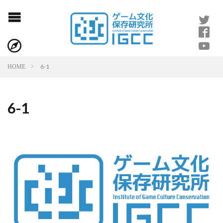
6-1
HOME
6-1