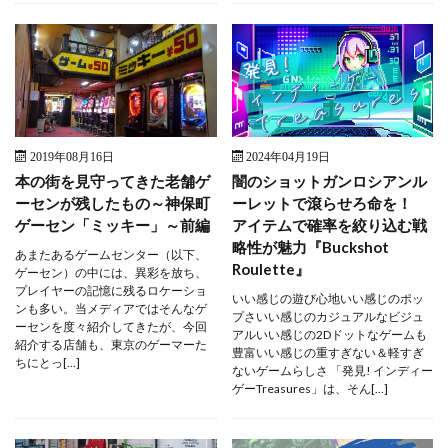
2019年08月16日
2024年04月19日
本の街を見守ってきた老舗ゲ
闇のショットガンロシアンル
ーセンが残したもの～神保町
ーレットで滾らせろ命を！
ゲーセン「ミッキー」～前編
アイテムで確率を絞り込む戦
略性が魅力『Buckshot
あまたあるゲームセンター（以下、
Roulette』
ゲーセン）の中には、異彩を放ち、
プレイヤーの記憶に残るロケーショ
いい感じの遊び心地いい感じのポッ
ンも多い。当メディアではそんなゲ
プさいい感じのカジュアルなビジュ
ーセンを度々紹介してきたが、今回
アルいい感じの2Dドットなゲームも
紹介する店舗も、東京のゲーマーた
豊富いい感じの重すぎない＆軽すぎ
ちにとっ[…]
ないゲームらしさ 「発見! インディー
ゲーTreasures」は、そん[…]