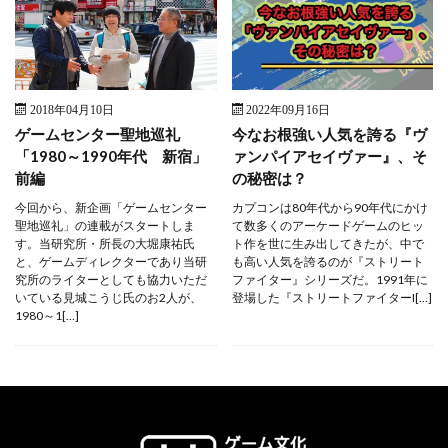
2018年04月10日
2022年09月16日
ゲームセンター聖地巡礼
今なお根強い人気を誇る『ヴ
「1980～1990年代 新宿」
ァンパイアセイヴァー』、そ
前編
の秘密は？
今回から、新企画「ゲームセンター
カプコンは80年代から90年代にかけ
聖地巡礼」の連載がスタートしま
て数多くのアーケードゲームのヒッ
す。当研究所・所長の大堀康祐氏
ト作を世に生み出してきたが、中で
と、ゲームディレクターであり当研
も高い人気を誇るのが『ストリート
究所のライターとしても協力いただ
ファイター』シリーズだ。1991年に
いている見城こうじ氏のお2人が、
登場した『ストリートファイターI[…]
1980～1[…]