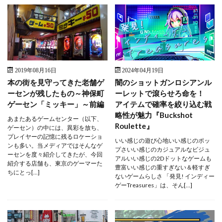
2019年08月16日
2024年04月19日
本の街を見守ってきた老舗ゲ
闇のショットガンロシアンル
ーセンが残したもの～神保町
ーレットで滾らせろ命を！
ゲーセン「ミッキー」～前編
アイテムで確率を絞り込む戦
略性が魅力『Buckshot
あまたあるゲームセンター（以下、
Roulette』
ゲーセン）の中には、異彩を放ち、
プレイヤーの記憶に残るロケーショ
いい感じの遊び心地いい感じのポッ
ンも多い。当メディアではそんなゲ
プさいい感じのカジュアルなビジュ
ーセンを度々紹介してきたが、今回
アルいい感じの2Dドットなゲームも
紹介する店舗も、東京のゲーマーた
豊富いい感じの重すぎない＆軽すぎ
ちにとっ[…]
ないゲームらしさ 「発見! インディー
ゲーTreasures」は、そん[…]