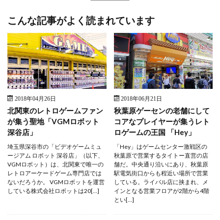
こんな記事がよく読まれています
2018年04月26日
2018年06月21日
北関東のレトロゲームファン
秋葉原ゲーセンの老舗にして
が集う聖地「VGMロボット
コアなプレイヤーが集うレト
深谷店」
ロゲームの王国 「Hey」
埼玉県深谷市の「ビデオゲームミュ
「Hey」はゲームセンター激戦区の
ージアム ロボット 深谷店」（以下、
秋葉原で営業するタイトー直営の店
VGMロボット）は、北関東で唯一の
舗だ。中央通り沿いにあり、秋葉原
レトロアーケードゲーム専門店では
駅電気街口からも程近い場所で営業
ないだろうか。 VGMロボットを運営
している。ライバル店に挟まれ、メ
している株式会社ロボットは20[…]
インとなる営業フロアが2階から4階
とい[…]