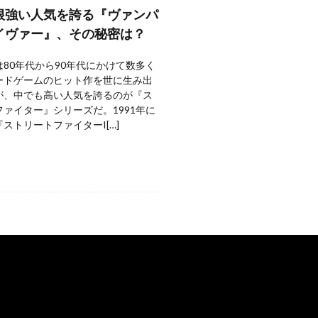
根強い人気を誇る『ヴァンパ
イヴァー』、その秘密は？
80年代から90年代にかけて数多く
ードゲームのヒット作を世に生み出
が、中でも高い人気を誇るのが『ス
ァイター』シリーズだ。1991年に
ストリートファイターI[…]