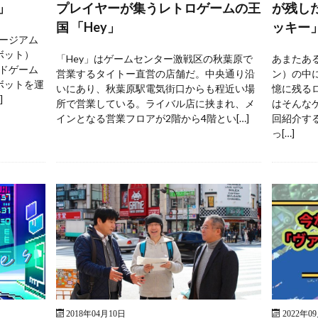
」
プレイヤーが集うレトロゲームの王
が残し
国 「Hey」
ッキー
ージアム
ボット）
「Hey」はゲームセンター激戦区の秋葉原で
あまたあ
ドゲーム
営業するタイトー直営の店舗だ。中央通り沿
ン）の中
ボットを運
いにあり、秋葉原駅電気街口からも程近い場
憶に残る
]
所で営業している。ライバル店に挟まれ、メ
はそんな
インとなる営業フロアが2階から4階とい[…]
回紹介す
っ[…]
2018年04月10日
2022年0