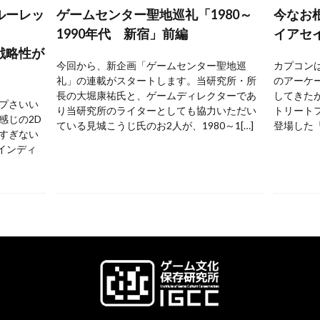
ルーレッ
ゲームセンター聖地巡礼「1980～
今なお
1990年代 新宿」前編
イアセ
戦略性が
今回から、新企画「ゲームセンター聖地巡
カプコンは
礼」の連載がスタートします。当研究所・所
のアーケ
長の大堀康祐氏と、ゲームディレクターであ
してきた
プさいい
り当研究所のライターとしても協力いただい
トリートフ
感じの2D
ている見城こうじ氏のお2人が、1980～1[…]
登場した『
すぎない
 インディ