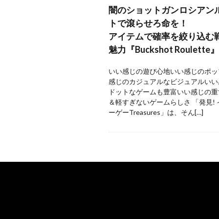
闇のショットガンロシアン
トで滾らせろ命を！
アイテムで確率を絞り込む
魅力『Buckshot Roulette』
いい感じの遊び心地いい感じのポッ
感じのカジュアルなビジュアルいい
ドットなゲームも豊富いい感じの重
＆軽すぎないゲームらしさ 「発見!
ーゲーTreasures」は、そん[…]