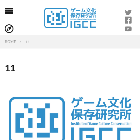
11
HOME
11