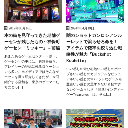
2019年08月16日
2024年04月19日
本の街を見守ってきた老舗ゲ
闇のショットガンロシアンル
ーセンが残したもの～神保町
ーレットで滾らせろ命を！
ゲーセン「ミッキー」～前編
アイテムで確率を絞り込む戦
略性が魅力『Buckshot
あまたあるゲームセンター（以下、
Roulette』
ゲーセン）の中には、異彩を放ち、
プレイヤーの記憶に残るロケーショ
いい感じの遊び心地いい感じのポッ
ンも多い。当メディアではそんなゲ
プさいい感じのカジュアルなビジュ
ーセンを度々紹介してきたが、今回
アルいい感じの2Dドットなゲームも
紹介する店舗も、東京のゲーマーた
豊富いい感じの重すぎない＆軽すぎ
ちにとっ[…]
ないゲームらしさ 「発見! インディー
ゲーTreasures」は、そん[…]