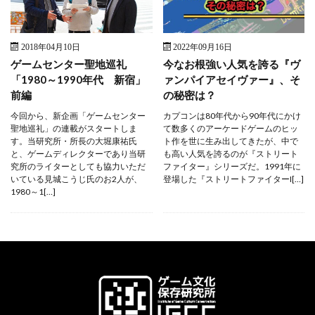
2018年04月10日
2022年09月16日
ゲームセンター聖地巡礼
今なお根強い人気を誇る『ヴ
「1980～1990年代 新宿」
ァンパイアセイヴァー』、そ
前編
の秘密は？
今回から、新企画「ゲームセンター
カプコンは80年代から90年代にかけ
聖地巡礼」の連載がスタートしま
て数多くのアーケードゲームのヒッ
す。当研究所・所長の大堀康祐氏
ト作を世に生み出してきたが、中で
と、ゲームディレクターであり当研
も高い人気を誇るのが『ストリート
究所のライターとしても協力いただ
ファイター』シリーズだ。1991年に
いている見城こうじ氏のお2人が、
登場した『ストリートファイターI[…]
1980～1[…]