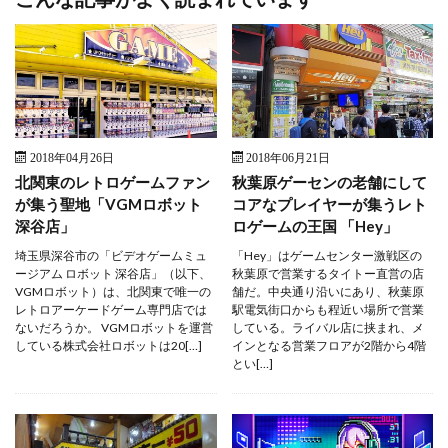
2018年04月26日
2018年06月21日
北関東のレトロゲームファン
秋葉原ゲーセンの老舗にして
が集う聖地「VGMロボット
コアなプレイヤーが集うレト
深谷店」
ロゲームの王国 「Hey」
埼玉県深谷市の「ビデオゲームミュ
「Hey」はゲームセンター激戦区の
ージアム ロボット 深谷店」（以下、
秋葉原で営業するタイトー直営の店
VGMロボット）は、北関東で唯一の
舗だ。中央通り沿いにあり、秋葉原
レトロアーケードゲーム専門店では
駅電気街口からも程近い場所で営業
ないだろうか。 VGMロボットを運営
している。ライバル店に挟まれ、メ
している株式会社ロボットは20[…]
インとなる営業フロアが2階から4階
とい[…]