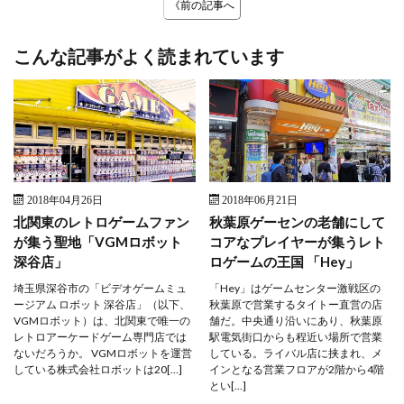
《前の記事へ
こんな記事がよく読まれています
2018年04月26日
2018年06月21日
北関東のレトロゲームファン
秋葉原ゲーセンの老舗にして
が集う聖地「VGMロボット
コアなプレイヤーが集うレト
深谷店」
ロゲームの王国 「Hey」
埼玉県深谷市の「ビデオゲームミュ
「Hey」はゲームセンター激戦区の
ージアム ロボット 深谷店」（以下、
秋葉原で営業するタイトー直営の店
VGMロボット）は、北関東で唯一の
舗だ。中央通り沿いにあり、秋葉原
レトロアーケードゲーム専門店では
駅電気街口からも程近い場所で営業
ないだろうか。 VGMロボットを運営
している。ライバル店に挟まれ、メ
している株式会社ロボットは20[…]
インとなる営業フロアが2階から4階
とい[…]