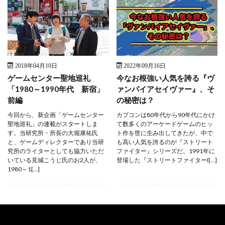
2018年04月10日
2022年09月16日
ゲームセンター聖地巡礼
今なお根強い人気を誇る『ヴ
「1980～1990年代 新宿」
ァンパイアセイヴァー』、そ
前編
の秘密は？
今回から、新企画「ゲームセンター
カプコンは80年代から90年代にかけ
聖地巡礼」の連載がスタートしま
て数多くのアーケードゲームのヒッ
す。当研究所・所長の大堀康祐氏
ト作を世に生み出してきたが、中で
と、ゲームディレクターであり当研
も高い人気を誇るのが『ストリート
究所のライターとしても協力いただ
ファイター』シリーズだ。1991年に
いている見城こうじ氏のお2人が、
登場した『ストリートファイターI[…]
1980～1[…]