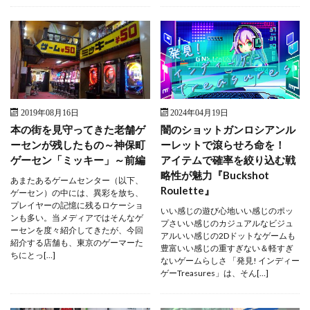
2019年08月16日
2024年04月19日
本の街を見守ってきた老舗ゲ
闇のショットガンロシアンル
ーセンが残したもの～神保町
ーレットで滾らせろ命を！
ゲーセン「ミッキー」～前編
アイテムで確率を絞り込む戦
略性が魅力『Buckshot
あまたあるゲームセンター（以下、
Roulette』
ゲーセン）の中には、異彩を放ち、
プレイヤーの記憶に残るロケーショ
いい感じの遊び心地いい感じのポッ
ンも多い。当メディアではそんなゲ
プさいい感じのカジュアルなビジュ
ーセンを度々紹介してきたが、今回
アルいい感じの2Dドットなゲームも
紹介する店舗も、東京のゲーマーた
豊富いい感じの重すぎない＆軽すぎ
ちにとっ[…]
ないゲームらしさ 「発見! インディー
ゲーTreasures」は、そん[…]