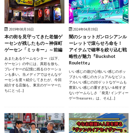
2019年08月16日
2024年04月19日
本の街を見守ってきた老舗ゲ
闇のショットガンロシアンル
ーセンが残したもの～神保町
ーレットで滾らせろ命を！
ゲーセン「ミッキー」～前編
アイテムで確率を絞り込む戦
略性が魅力『Buckshot
あまたあるゲームセンター（以下、
Roulette』
ゲーセン）の中には、異彩を放ち、
プレイヤーの記憶に残るロケーショ
いい感じの遊び心地いい感じのポッ
ンも多い。当メディアではそんなゲ
プさいい感じのカジュアルなビジュ
ーセンを度々紹介してきたが、今回
アルいい感じの2Dドットなゲームも
紹介する店舗も、東京のゲーマーた
豊富いい感じの重すぎない＆軽すぎ
ちにとっ[…]
ないゲームらしさ 「発見! インディー
ゲーTreasures」は、そん[…]