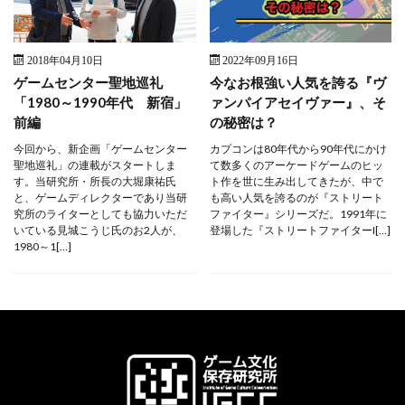
2018年04月10日
2022年09月16日
ゲームセンター聖地巡礼
今なお根強い人気を誇る『ヴ
「1980～1990年代 新宿」
ァンパイアセイヴァー』、そ
前編
の秘密は？
今回から、新企画「ゲームセンター
カプコンは80年代から90年代にかけ
聖地巡礼」の連載がスタートしま
て数多くのアーケードゲームのヒッ
す。当研究所・所長の大堀康祐氏
ト作を世に生み出してきたが、中で
と、ゲームディレクターであり当研
も高い人気を誇るのが『ストリート
究所のライターとしても協力いただ
ファイター』シリーズだ。1991年に
いている見城こうじ氏のお2人が、
登場した『ストリートファイターI[…]
1980～1[…]