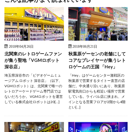
2018年04月26日
2018年06月21日
北関東のレトロゲームファン
秋葉原ゲーセンの老舗にして
が集う聖地「VGMロボット
コアなプレイヤーが集うレト
深谷店」
ロゲームの王国 「Hey」
埼玉県深谷市の「ビデオゲームミュ
「Hey」はゲームセンター激戦区の
ージアム ロボット 深谷店」（以下、
秋葉原で営業するタイトー直営の店
VGMロボット）は、北関東で唯一の
舗だ。中央通り沿いにあり、秋葉原
レトロアーケードゲーム専門店では
駅電気街口からも程近い場所で営業
ないだろうか。 VGMロボットを運営
している。ライバル店に挟まれ、メ
している株式会社ロボットは20[…]
インとなる営業フロアが2階から4階
とい[…]