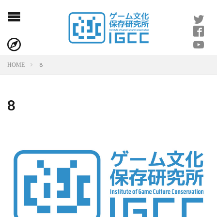
8
HOME
8