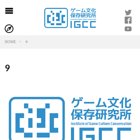
9
HOME
9