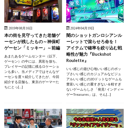
2019年08月16日
2024年04月19日
本の街を見守ってきた老舗ゲ
闇のショットガンロシアンル
ーセンが残したもの～神保町
ーレットで滾らせろ命を！
ゲーセン「ミッキー」～前編
アイテムで確率を絞り込む戦
略性が魅力『Buckshot
あまたあるゲームセンター（以下、
Roulette』
ゲーセン）の中には、異彩を放ち、
プレイヤーの記憶に残るロケーショ
いい感じの遊び心地いい感じのポッ
ンも多い。当メディアではそんなゲ
プさいい感じのカジュアルなビジュ
ーセンを度々紹介してきたが、今回
アルいい感じの2Dドットなゲームも
紹介する店舗も、東京のゲーマーた
豊富いい感じの重すぎない＆軽すぎ
ちにとっ[…]
ないゲームらしさ 「発見! インディー
ゲーTreasures」は、そん[…]