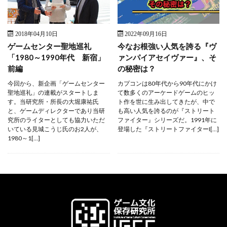
2018年04月10日
2022年09月16日
ゲームセンター聖地巡礼
今なお根強い人気を誇る『ヴ
「1980～1990年代 新宿」
ァンパイアセイヴァー』、そ
前編
の秘密は？
今回から、新企画「ゲームセンター
カプコンは80年代から90年代にかけ
聖地巡礼」の連載がスタートしま
て数多くのアーケードゲームのヒッ
す。当研究所・所長の大堀康祐氏
ト作を世に生み出してきたが、中で
と、ゲームディレクターであり当研
も高い人気を誇るのが『ストリート
究所のライターとしても協力いただ
ファイター』シリーズだ。1991年に
いている見城こうじ氏のお2人が、
登場した『ストリートファイターI[…]
1980～1[…]