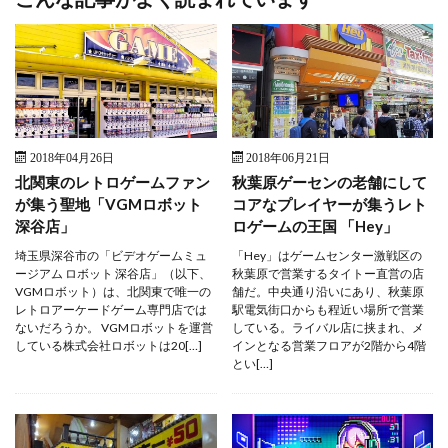
2018年04月26日
2018年06月21日
北関東のレトロゲームファン
秋葉原ゲーセンの老舗にして
が集う聖地「VGMロボット
コアなプレイヤーが集うレト
深谷店」
ロゲームの王国 「Hey」
埼玉県深谷市の「ビデオゲームミュ
「Hey」はゲームセンター激戦区の
ージアム ロボット 深谷店」（以下、
秋葉原で営業するタイトー直営の店
VGMロボット）は、北関東で唯一の
舗だ。中央通り沿いにあり、秋葉原
レトロアーケードゲーム専門店では
駅電気街口からも程近い場所で営業
ないだろうか。 VGMロボットを運営
している。ライバル店に挟まれ、メ
している株式会社ロボットは20[…]
インとなる営業フロアが2階から4階
とい[…]