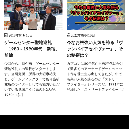
2018年04月10日
2022年09月16日
ゲームセンター聖地巡礼
今なお根強い人気を誇る『ヴ
「1980～1990年代 新宿」
ァンパイアセイヴァー』、そ
前編
の秘密は？
今回から、新企画「ゲームセンター
カプコンは80年代から90年代にかけ
聖地巡礼」の連載がスタートしま
て数多くのアーケードゲームのヒッ
す。当研究所・所長の大堀康祐氏
ト作を世に生み出してきたが、中で
と、ゲームディレクターであり当研
も高い人気を誇るのが『ストリート
究所のライターとしても協力いただ
ファイター』シリーズだ。1991年に
いている見城こうじ氏のお2人が、
登場した『ストリートファイターI[…]
1980～1[…]