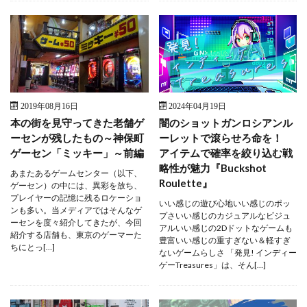
2019年08月16日
2024年04月19日
本の街を見守ってきた老舗ゲ
闇のショットガンロシアンル
ーセンが残したもの～神保町
ーレットで滾らせろ命を！
ゲーセン「ミッキー」～前編
アイテムで確率を絞り込む戦
略性が魅力『Buckshot
あまたあるゲームセンター（以下、
Roulette』
ゲーセン）の中には、異彩を放ち、
プレイヤーの記憶に残るロケーショ
いい感じの遊び心地いい感じのポッ
ンも多い。当メディアではそんなゲ
プさいい感じのカジュアルなビジュ
ーセンを度々紹介してきたが、今回
アルいい感じの2Dドットなゲームも
紹介する店舗も、東京のゲーマーた
豊富いい感じの重すぎない＆軽すぎ
ちにとっ[…]
ないゲームらしさ 「発見! インディー
ゲーTreasures」は、そん[…]