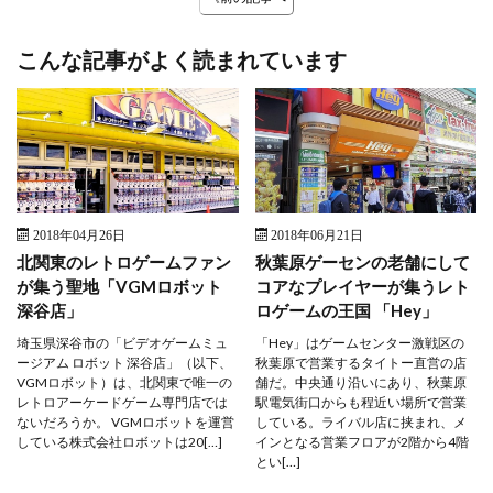
こんな記事がよく読まれています
2018年04月26日
2018年06月21日
北関東のレトロゲームファン
秋葉原ゲーセンの老舗にして
が集う聖地「VGMロボット
コアなプレイヤーが集うレト
深谷店」
ロゲームの王国 「Hey」
埼玉県深谷市の「ビデオゲームミュ
「Hey」はゲームセンター激戦区の
ージアム ロボット 深谷店」（以下、
秋葉原で営業するタイトー直営の店
VGMロボット）は、北関東で唯一の
舗だ。中央通り沿いにあり、秋葉原
レトロアーケードゲーム専門店では
駅電気街口からも程近い場所で営業
ないだろうか。 VGMロボットを運営
している。ライバル店に挟まれ、メ
している株式会社ロボットは20[…]
インとなる営業フロアが2階から4階
とい[…]