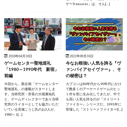
ゲーTreasures」は、そん[…]
2018年04月10日
2022年09月16日
ゲームセンター聖地巡礼
今なお根強い人気を誇る『ヴ
「1980～1990年代 新宿」
ァンパイアセイヴァー』、そ
前編
の秘密は？
今回から、新企画「ゲームセンター
カプコンは80年代から90年代にかけ
聖地巡礼」の連載がスタートしま
て数多くのアーケードゲームのヒッ
す。当研究所・所長の大堀康祐氏
ト作を世に生み出してきたが、中で
と、ゲームディレクターであり当研
も高い人気を誇るのが『ストリート
究所のライターとしても協力いただ
ファイター』シリーズだ。1991年に
いている見城こうじ氏のお2人が、
登場した『ストリートファイターI[…]
1980～1[…]