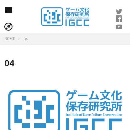
04
HOME
04