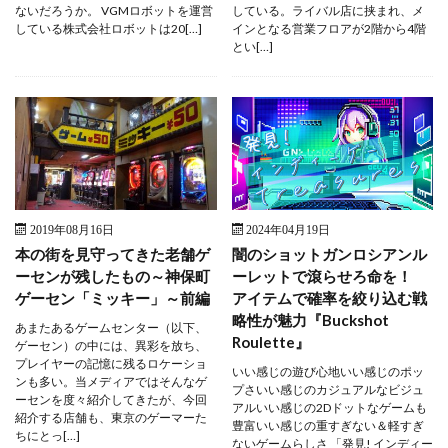
ないだろうか。 VGMロボットを運営
している。ライバル店に挟まれ、メ
している株式会社ロボットは20[…]
インとなる営業フロアが2階から4階
とい[…]
2019年08月16日
2024年04月19日
本の街を見守ってきた老舗ゲ
闇のショットガンロシアンル
ーセンが残したもの～神保町
ーレットで滾らせろ命を！
ゲーセン「ミッキー」～前編
アイテムで確率を絞り込む戦
略性が魅力『Buckshot
あまたあるゲームセンター（以下、
Roulette』
ゲーセン）の中には、異彩を放ち、
プレイヤーの記憶に残るロケーショ
いい感じの遊び心地いい感じのポッ
ンも多い。当メディアではそんなゲ
プさいい感じのカジュアルなビジュ
ーセンを度々紹介してきたが、今回
アルいい感じの2Dドットなゲームも
紹介する店舗も、東京のゲーマーた
豊富いい感じの重すぎない＆軽すぎ
ちにとっ[…]
ないゲームらしさ 「発見! インディー