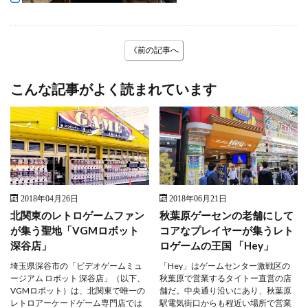
《前の記事へ
こんな記事がよく読まれています
2018年04月26日
2018年06月21日
北関東のレトロゲームファン
秋葉原ゲーセンの老舗にして
が集う聖地「VGMロボット
コアなプレイヤーが集うレト
深谷店」
ロゲームの王国 「Hey」
埼玉県深谷市の「ビデオゲームミュ
「Hey」はゲームセンター激戦区の
ージアム ロボット 深谷店」（以下、
秋葉原で営業するタイトー直営の店
VGMロボット）は、北関東で唯一の
舗だ。中央通り沿いにあり、秋葉原
レトロアーケードゲーム専門店では
駅電気街口からも程近い場所で営業