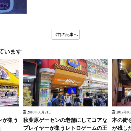
《前の記事へ
ています
2018年06月21日
2019年0
ンが集う
秋葉原ゲーセンの老舗にしてコアな
本の街
」
プレイヤーが集うレトロゲームの王
が残し