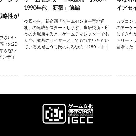
1990年代 新宿」前編
イアセ
戦略性が
今回から、新企画「ゲームセンター聖地巡
カプコンは
礼」の連載がスタートします。当研究所・所
のアーケ
長の大堀康祐氏と、ゲームディレクターであ
してきた
プさいい
り当研究所のライターとしても協力いただい
トリートフ
感じの2D
ている見城こうじ氏のお2人が、1980～1[…]
登場した『
すぎない
 インディ