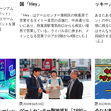
国 「Hey」
ッキー
ージアム
ボット）
「Hey」はゲームセンター激戦区の秋葉原で
あまたあ
ドゲーム
営業するタイトー直営の店舗だ。中央通り沿
ン）の中
ボットを運
いにあり、秋葉原駅電気街口からも程近い場
憶に残る
]
所で営業している。ライバル店に挟まれ、メ
はそんな
インとなる営業フロアが2階から4階とい[…]
回紹介す
っ[…]
2018年04月10日
2022年0
ルーレッ
ゲームセンター聖地巡礼「1980～
今なお