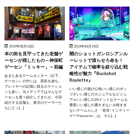
2019年08月16日
2024年04月19日
本の街を見守ってきた老舗ゲ
闇のショットガンロシアンル
ーセンが残したもの～神保町
ーレットで滾らせろ命を！
ゲーセン「ミッキー」～前編
アイテムで確率を絞り込む戦
略性が魅力『Buckshot
あまたあるゲームセンター（以下、
Roulette』
ゲーセン）の中には、異彩を放ち、
プレイヤーの記憶に残るロケーショ
いい感じの遊び心地いい感じのポッ
ンも多い。当メディアではそんなゲ
プさいい感じのカジュアルなビジュ
ーセンを度々紹介してきたが、今回
アルいい感じの2Dドットなゲームも
紹介する店舗も、東京のゲーマーた
豊富いい感じの重すぎない＆軽すぎ
ちにとっ[…]
ないゲームらしさ 「発見! インディー
ゲーTreasures」は、そん[…]