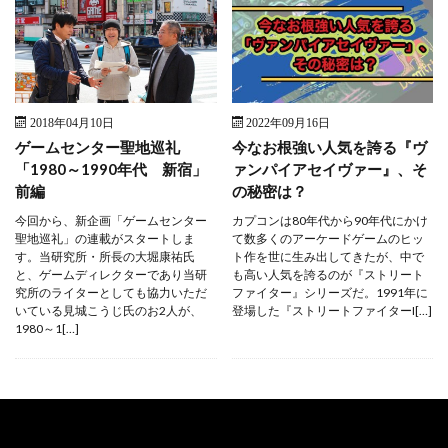
2018年04月10日
2022年09月16日
ゲームセンター聖地巡礼
今なお根強い人気を誇る『ヴ
「1980～1990年代 新宿」
ァンパイアセイヴァー』、そ
前編
の秘密は？
今回から、新企画「ゲームセンター
カプコンは80年代から90年代にかけ
聖地巡礼」の連載がスタートしま
て数多くのアーケードゲームのヒッ
す。当研究所・所長の大堀康祐氏
ト作を世に生み出してきたが、中で
と、ゲームディレクターであり当研
も高い人気を誇るのが『ストリート
究所のライターとしても協力いただ
ファイター』シリーズだ。1991年に
いている見城こうじ氏のお2人が、
登場した『ストリートファイターI[…]
1980～1[…]