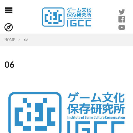
06
HOME
06