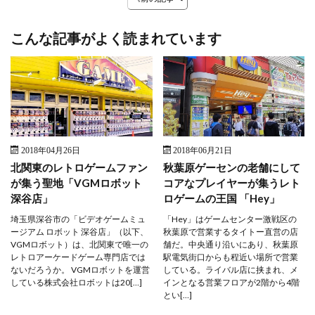
こんな記事がよく読まれています
2018年04月26日
2018年06月21日
北関東のレトロゲームファン
秋葉原ゲーセンの老舗にして
が集う聖地「VGMロボット
コアなプレイヤーが集うレト
深谷店」
ロゲームの王国 「Hey」
埼玉県深谷市の「ビデオゲームミュ
「Hey」はゲームセンター激戦区の
ージアム ロボット 深谷店」（以下、
秋葉原で営業するタイトー直営の店
VGMロボット）は、北関東で唯一の
舗だ。中央通り沿いにあり、秋葉原
レトロアーケードゲーム専門店では
駅電気街口からも程近い場所で営業
ないだろうか。 VGMロボットを運営
している。ライバル店に挟まれ、メ
している株式会社ロボットは20[…]
インとなる営業フロアが2階から4階
とい[…]