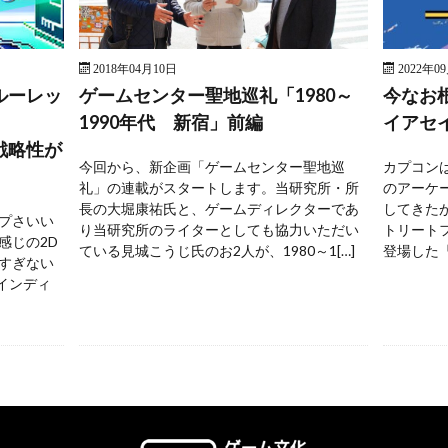
2018年04月10日
2022年0
ルーレッ
ゲームセンター聖地巡礼「1980～
今なお
1990年代 新宿」前編
イアセ
戦略性が
今回から、新企画「ゲームセンター聖地巡
カプコンは
礼」の連載がスタートします。当研究所・所
のアーケ
長の大堀康祐氏と、ゲームディレクターであ
してきた
プさいい
り当研究所のライターとしても協力いただい
トリートフ
感じの2D
ている見城こうじ氏のお2人が、1980～1[…]
登場した『
すぎない
 インディ