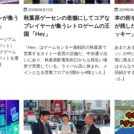
2018年06月21日
2019年0
ンが集う
秋葉原ゲーセンの老舗にしてコアな
本の街
」
プレイヤーが集うレトロゲームの王
が残し
国 「Hey」
ッキー
ージアム
ボット）
「Hey」はゲームセンター激戦区の秋葉原で
あまたあ
ドゲーム
営業するタイトー直営の店舗だ。中央通り沿
ン）の中
ボットを運
いにあり、秋葉原駅電気街口からも程近い場
憶に残る
]
所で営業している。ライバル店に挟まれ、メ
はそんな
インとなる営業フロアが2階から4階とい[…]
回紹介す
っ[…]