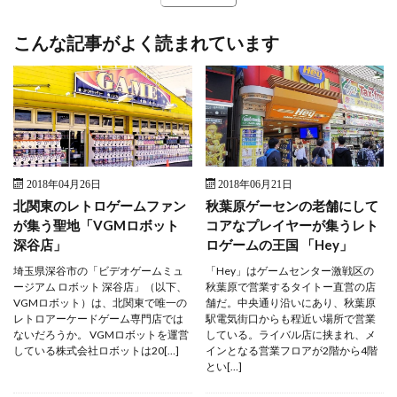
こんな記事がよく読まれています
2018年04月26日
2018年06月21日
北関東のレトロゲームファン
秋葉原ゲーセンの老舗にして
が集う聖地「VGMロボット
コアなプレイヤーが集うレト
深谷店」
ロゲームの王国 「Hey」
埼玉県深谷市の「ビデオゲームミュ
「Hey」はゲームセンター激戦区の
ージアム ロボット 深谷店」（以下、
秋葉原で営業するタイトー直営の店
VGMロボット）は、北関東で唯一の
舗だ。中央通り沿いにあり、秋葉原
レトロアーケードゲーム専門店では
駅電気街口からも程近い場所で営業
ないだろうか。 VGMロボットを運営
している。ライバル店に挟まれ、メ
している株式会社ロボットは20[…]
インとなる営業フロアが2階から4階
とい[…]