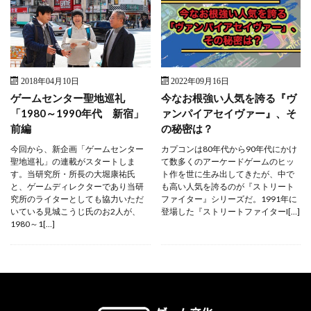
2018年04月10日
2022年09月16日
ゲームセンター聖地巡礼
今なお根強い人気を誇る『ヴ
「1980～1990年代 新宿」
ァンパイアセイヴァー』、そ
前編
の秘密は？
今回から、新企画「ゲームセンター
カプコンは80年代から90年代にかけ
聖地巡礼」の連載がスタートしま
て数多くのアーケードゲームのヒッ
す。当研究所・所長の大堀康祐氏
ト作を世に生み出してきたが、中で
と、ゲームディレクターであり当研
も高い人気を誇るのが『ストリート
究所のライターとしても協力いただ
ファイター』シリーズだ。1991年に
いている見城こうじ氏のお2人が、
登場した『ストリートファイターI[…]
1980～1[…]