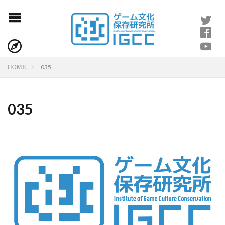
035
HOME
035