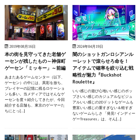
2019年08月16日
2024年04月19日
本の街を見守ってきた老舗ゲ
闇のショットガンロシアンル
ーセンが残したもの～神保町
ーレットで滾らせろ命を！
ゲーセン「ミッキー」～前編
アイテムで確率を絞り込む戦
略性が魅力『Buckshot
あまたあるゲームセンター（以下、
Roulette』
ゲーセン）の中には、異彩を放ち、
プレイヤーの記憶に残るロケーショ
いい感じの遊び心地いい感じのポッ
ンも多い。当メディアではそんなゲ
プさいい感じのカジュアルなビジュ
ーセンを度々紹介してきたが、今回
アルいい感じの2Dドットなゲームも
紹介する店舗も、東京のゲーマーた
豊富いい感じの重すぎない＆軽すぎ
ちにとっ[…]
ないゲームらしさ 「発見! インディー
ゲーTreasures」は、そん[…]