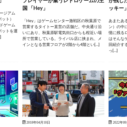
」
プレイヤーが集うレトロゲームの王
が残し
国 「Hey」
ッキー
ージアム
ボット）
「Hey」はゲームセンター激戦区の秋葉原で
あまたあ
ドゲーム
営業するタイトー直営の店舗だ。中央通り沿
ン）の中
ボットを運
いにあり、秋葉原駅電気街口からも程近い場
憶に残る
]
所で営業している。ライバル店に挟まれ、メ
はそんな
インとなる営業フロアが2階から4階とい[…]
回紹介す
っ[…]
2018年04月10日
2022年0