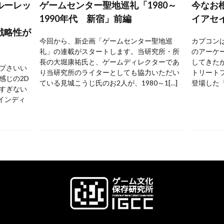
ルーレッ
ゲームセンター聖地巡礼「1980～
今なお
1990年代 新宿」前編
イアセ
戦略性が
今回から、新企画「ゲームセンター聖地巡
カプコンは
礼」の連載がスタートします。当研究所・所
のアーケ
長の大堀康祐氏と、ゲームディレクターであ
してきた
プさいい
り当研究所のライターとしても協力いただい
トリートフ
感じの2D
ている見城こうじ氏のお2人が、1980～1[…]
登場した『
すぎない
 インディ