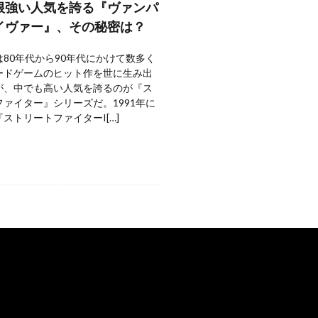
根強い人気を誇る『ヴァンパ
イヴァー』、その秘密は？
80年代から90年代にかけて数多く
ードゲームのヒット作を世に生み出
が、中でも高い人気を誇るのが『ス
ァイター』シリーズだ。1991年に
ストリートファイターI[…]