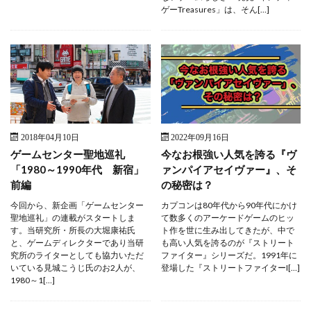
ゲーTreasures」は、そん[…]
2018年04月10日
2022年09月16日
ゲームセンター聖地巡礼
今なお根強い人気を誇る『ヴ
「1980～1990年代 新宿」
ァンパイアセイヴァー』、そ
前編
の秘密は？
今回から、新企画「ゲームセンター
カプコンは80年代から90年代にかけ
聖地巡礼」の連載がスタートしま
て数多くのアーケードゲームのヒッ
す。当研究所・所長の大堀康祐氏
ト作を世に生み出してきたが、中で
と、ゲームディレクターであり当研
も高い人気を誇るのが『ストリート
究所のライターとしても協力いただ
ファイター』シリーズだ。1991年に
いている見城こうじ氏のお2人が、
登場した『ストリートファイターI[…]
1980～1[…]