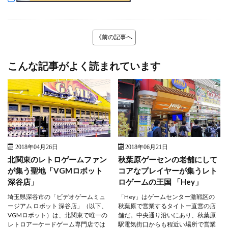
《前の記事へ
こんな記事がよく読まれています
2018年04月26日
2018年06月21日
北関東のレトロゲームファン
秋葉原ゲーセンの老舗にして
が集う聖地「VGMロボット
コアなプレイヤーが集うレト
深谷店」
ロゲームの王国 「Hey」
埼玉県深谷市の「ビデオゲームミュ
「Hey」はゲームセンター激戦区の
ージアム ロボット 深谷店」（以下、
秋葉原で営業するタイトー直営の店
VGMロボット）は、北関東で唯一の
舗だ。中央通り沿いにあり、秋葉原
レトロアーケードゲーム専門店では
駅電気街口からも程近い場所で営業