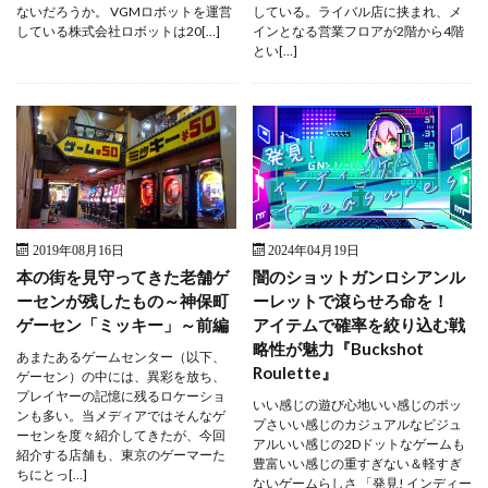
ないだろうか。 VGMロボットを運営
している。ライバル店に挟まれ、メ
している株式会社ロボットは20[…]
インとなる営業フロアが2階から4階
とい[…]
2019年08月16日
2024年04月19日
本の街を見守ってきた老舗ゲ
闇のショットガンロシアンル
ーセンが残したもの～神保町
ーレットで滾らせろ命を！
ゲーセン「ミッキー」～前編
アイテムで確率を絞り込む戦
略性が魅力『Buckshot
あまたあるゲームセンター（以下、
Roulette』
ゲーセン）の中には、異彩を放ち、
プレイヤーの記憶に残るロケーショ
いい感じの遊び心地いい感じのポッ
ンも多い。当メディアではそんなゲ
プさいい感じのカジュアルなビジュ
ーセンを度々紹介してきたが、今回
アルいい感じの2Dドットなゲームも
紹介する店舗も、東京のゲーマーた
豊富いい感じの重すぎない＆軽すぎ
ちにとっ[…]
ないゲームらしさ 「発見! インディー