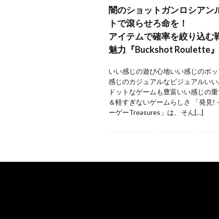
闇のショットガンロシアン
トで滾らせろ命を！
アイテムで確率を絞り込む
魅力『Buckshot Roulette』
いい感じの遊び心地いい感じのポッ
感じのカジュアルなビジュアルいい
ドットなゲームも豊富いい感じの重
＆軽すぎないゲームらしさ 「発見!
ーゲーTreasures」は、そん[…]