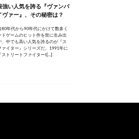
根強い人気を誇る『ヴァンパ
イヴァー』、その秘密は？
80年代から90年代にかけて数多く
ードゲームのヒット作を世に生み出
が、中でも高い人気を誇るのが『ス
ァイター』シリーズだ。1991年に
ストリートファイターI[…]