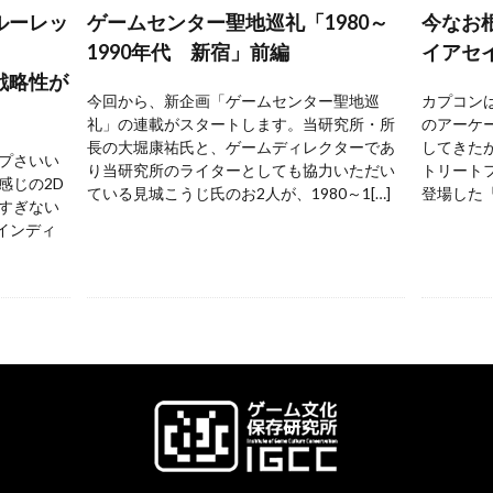
ルーレッ
ゲームセンター聖地巡礼「1980～
今なお
1990年代 新宿」前編
イアセ
戦略性が
今回から、新企画「ゲームセンター聖地巡
カプコンは
礼」の連載がスタートします。当研究所・所
のアーケ
長の大堀康祐氏と、ゲームディレクターであ
してきた
プさいい
り当研究所のライターとしても協力いただい
トリートフ
感じの2D
ている見城こうじ氏のお2人が、1980～1[…]
登場した『
すぎない
 インディ