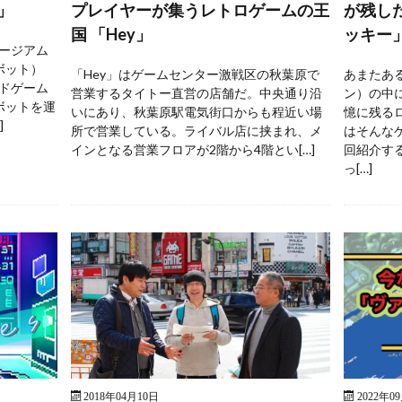
」
プレイヤーが集うレトロゲームの王
が残し
国 「Hey」
ッキー
ージアム
ボット）
「Hey」はゲームセンター激戦区の秋葉原で
あまたあ
ドゲーム
営業するタイトー直営の店舗だ。中央通り沿
ン）の中
ボットを運
いにあり、秋葉原駅電気街口からも程近い場
憶に残る
]
所で営業している。ライバル店に挟まれ、メ
はそんな
インとなる営業フロアが2階から4階とい[…]
回紹介す
っ[…]
2018年04月10日
2022年0