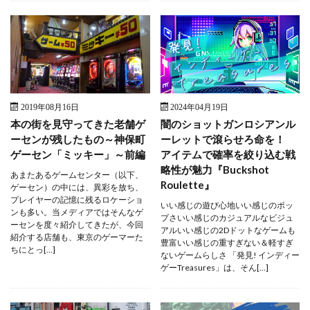
2019年08月16日
2024年04月19日
本の街を見守ってきた老舗ゲ
闇のショットガンロシアンル
ーセンが残したもの～神保町
ーレットで滾らせろ命を！
ゲーセン「ミッキー」～前編
アイテムで確率を絞り込む戦
略性が魅力『Buckshot
あまたあるゲームセンター（以下、
Roulette』
ゲーセン）の中には、異彩を放ち、
プレイヤーの記憶に残るロケーショ
いい感じの遊び心地いい感じのポッ
ンも多い。当メディアではそんなゲ
プさいい感じのカジュアルなビジュ
ーセンを度々紹介してきたが、今回
アルいい感じの2Dドットなゲームも
紹介する店舗も、東京のゲーマーた
豊富いい感じの重すぎない＆軽すぎ
ちにとっ[…]
ないゲームらしさ 「発見! インディー
ゲーTreasures」は、そん[…]