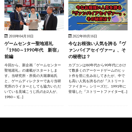
2018年04月10日
2022年09月16日
ゲームセンター聖地巡礼
今なお根強い人気を誇る『ヴ
「1980～1990年代 新宿」
ァンパイアセイヴァー』、そ
前編
の秘密は？
今回から、新企画「ゲームセンター
カプコンは80年代から90年代にかけ
聖地巡礼」の連載がスタートしま
て数多くのアーケードゲームのヒッ
す。当研究所・所長の大堀康祐氏
ト作を世に生み出してきたが、中で
と、ゲームディレクターであり当研
も高い人気を誇るのが『ストリート
究所のライターとしても協力いただ
ファイター』シリーズだ。1991年に
いている見城こうじ氏のお2人が、
登場した『ストリートファイターI[…]
1980～1[…]