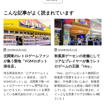
こんな記事がよく読まれています
2018年04月26日
2018年06月21日
北関東のレトロゲームファン
秋葉原ゲーセンの老舗にして
が集う聖地「VGMロボット
コアなプレイヤーが集うレト
深谷店」
ロゲームの王国 「Hey」
埼玉県深谷市の「ビデオゲームミュ
「Hey」はゲームセンター激戦区の
ージアム ロボット 深谷店」（以下、
秋葉原で営業するタイトー直営の店
VGMロボット）は、北関東で唯一の
舗だ。中央通り沿いにあり、秋葉原
レトロアーケードゲーム専門店では
駅電気街口からも程近い場所で営業
ないだろうか。 VGMロボットを運営
している。ライバル店に挟まれ、メ
している株式会社ロボットは20[…]
インとなる営業フロアが2階から4階
とい[…]