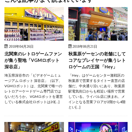
2018年04月26日
2018年06月21日
北関東のレトロゲームファン
秋葉原ゲーセンの老舗にして
が集う聖地「VGMロボット
コアなプレイヤーが集うレト
深谷店」
ロゲームの王国 「Hey」
埼玉県深谷市の「ビデオゲームミュ
「Hey」はゲームセンター激戦区の
ージアム ロボット 深谷店」（以下、
秋葉原で営業するタイトー直営の店
VGMロボット）は、北関東で唯一の
舗だ。中央通り沿いにあり、秋葉原
レトロアーケードゲーム専門店では
駅電気街口からも程近い場所で営業
ないだろうか。 VGMロボットを運営
している。ライバル店に挟まれ、メ
している株式会社ロボットは20[…]
インとなる営業フロアが2階から4階
とい[…]