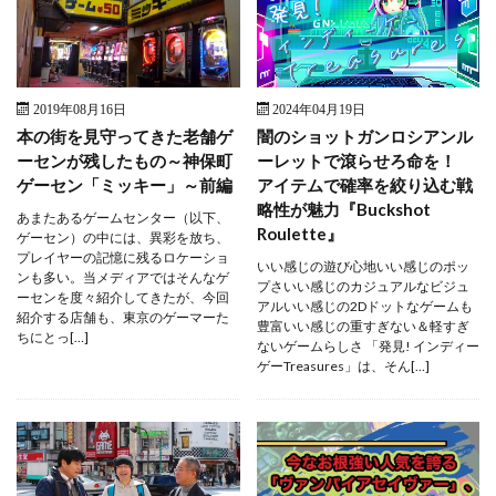
2019年08月16日
2024年04月19日
本の街を見守ってきた老舗ゲ
闇のショットガンロシアンル
ーセンが残したもの～神保町
ーレットで滾らせろ命を！
ゲーセン「ミッキー」～前編
アイテムで確率を絞り込む戦
略性が魅力『Buckshot
あまたあるゲームセンター（以下、
Roulette』
ゲーセン）の中には、異彩を放ち、
プレイヤーの記憶に残るロケーショ
いい感じの遊び心地いい感じのポッ
ンも多い。当メディアではそんなゲ
プさいい感じのカジュアルなビジュ
ーセンを度々紹介してきたが、今回
アルいい感じの2Dドットなゲームも
紹介する店舗も、東京のゲーマーた
豊富いい感じの重すぎない＆軽すぎ
ちにとっ[…]
ないゲームらしさ 「発見! インディー
ゲーTreasures」は、そん[…]