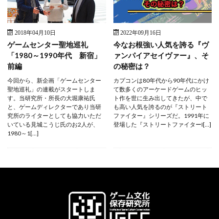
2018年04月10日
2022年09月16日
ゲームセンター聖地巡礼
今なお根強い人気を誇る『ヴ
「1980～1990年代 新宿」
ァンパイアセイヴァー』、そ
前編
の秘密は？
今回から、新企画「ゲームセンター
カプコンは80年代から90年代にかけ
聖地巡礼」の連載がスタートしま
て数多くのアーケードゲームのヒッ
す。当研究所・所長の大堀康祐氏
ト作を世に生み出してきたが、中で
と、ゲームディレクターであり当研
も高い人気を誇るのが『ストリート
究所のライターとしても協力いただ
ファイター』シリーズだ。1991年に
いている見城こうじ氏のお2人が、
登場した『ストリートファイターI[…]
1980～1[…]