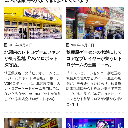
2018年04月26日
2018年06月21日
北関東のレトロゲームファン
秋葉原ゲーセンの老舗にして
が集う聖地「VGMロボット
コアなプレイヤーが集うレト
深谷店」
ロゲームの王国 「Hey」
埼玉県深谷市の「ビデオゲームミュ
「Hey」はゲームセンター激戦区の
ージアム ロボット 深谷店」（以下、
秋葉原で営業するタイトー直営の店
VGMロボット）は、北関東で唯一の
舗だ。中央通り沿いにあり、秋葉原
レトロアーケードゲーム専門店では
駅電気街口からも程近い場所で営業
ないだろうか。 VGMロボットを運営
している。ライバル店に挟まれ、メ
している株式会社ロボットは20[…]
インとなる営業フロアが2階から4階
とい[…]