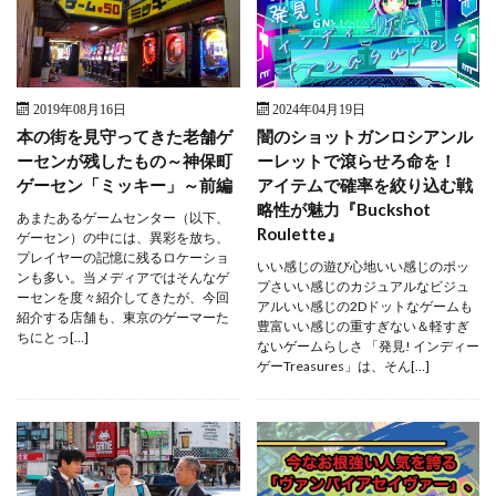
2019年08月16日
2024年04月19日
本の街を見守ってきた老舗ゲ
闇のショットガンロシアンル
ーセンが残したもの～神保町
ーレットで滾らせろ命を！
ゲーセン「ミッキー」～前編
アイテムで確率を絞り込む戦
略性が魅力『Buckshot
あまたあるゲームセンター（以下、
Roulette』
ゲーセン）の中には、異彩を放ち、
プレイヤーの記憶に残るロケーショ
いい感じの遊び心地いい感じのポッ
ンも多い。当メディアではそんなゲ
プさいい感じのカジュアルなビジュ
ーセンを度々紹介してきたが、今回
アルいい感じの2Dドットなゲームも
紹介する店舗も、東京のゲーマーた
豊富いい感じの重すぎない＆軽すぎ
ちにとっ[…]
ないゲームらしさ 「発見! インディー
ゲーTreasures」は、そん[…]