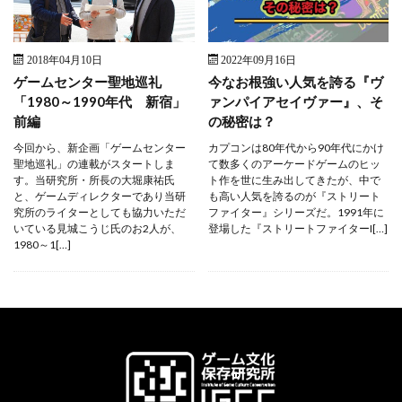
2018年04月10日
2022年09月16日
ゲームセンター聖地巡礼
今なお根強い人気を誇る『ヴ
「1980～1990年代 新宿」
ァンパイアセイヴァー』、そ
前編
の秘密は？
今回から、新企画「ゲームセンター
カプコンは80年代から90年代にかけ
聖地巡礼」の連載がスタートしま
て数多くのアーケードゲームのヒッ
す。当研究所・所長の大堀康祐氏
ト作を世に生み出してきたが、中で
と、ゲームディレクターであり当研
も高い人気を誇るのが『ストリート
究所のライターとしても協力いただ
ファイター』シリーズだ。1991年に
いている見城こうじ氏のお2人が、
登場した『ストリートファイターI[…]
1980～1[…]