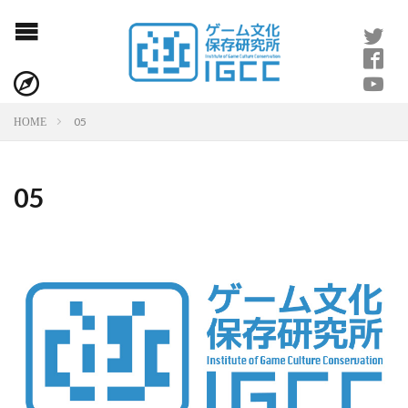
05
HOME
05