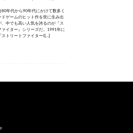
80年代から90年代にかけて数多く
ードゲームのヒット作を世に生み出
が、中でも高い人気を誇るのが『ス
ァイター』シリーズだ。1991年に
ストリートファイターI[…]
ap