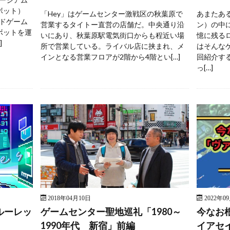
ボット）
「Hey」はゲームセンター激戦区の秋葉原で
あまたあ
ドゲーム
営業するタイトー直営の店舗だ。中央通り沿
ン）の中
ボットを運
いにあり、秋葉原駅電気街口からも程近い場
憶に残る
]
所で営業している。ライバル店に挟まれ、メ
はそんな
インとなる営業フロアが2階から4階とい[…]
回紹介す
っ[…]
2018年04月10日
2022年0
ルーレッ
ゲームセンター聖地巡礼「1980～
今なお
1990年代 新宿」前編
イアセ