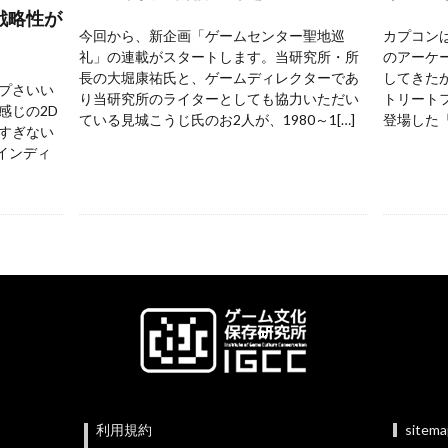
戦略性が
今回から、新企画「ゲームセンター聖地巡
カプコンは
礼」の連載がスタートします。当研究所・所
のアーケ
長の大堀康祐氏と、ゲームディレクターであ
してきた
プさいい
り当研究所のライターとしても協力いただい
トリートフ
感じの2D
ている見城こうじ氏のお2人が、1980～1[…]
登場した『
すぎない
 インディ
利用規約
sitem