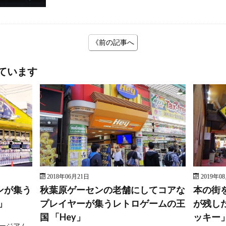
《前の記事へ
ています
2018年06月21日
2019年0
ンが集う
秋葉原ゲーセンの老舗にしてコアな
本の街
」
プレイヤーが集うレトロゲームの王
が残し
国 「Hey」
ッキー
ージアム