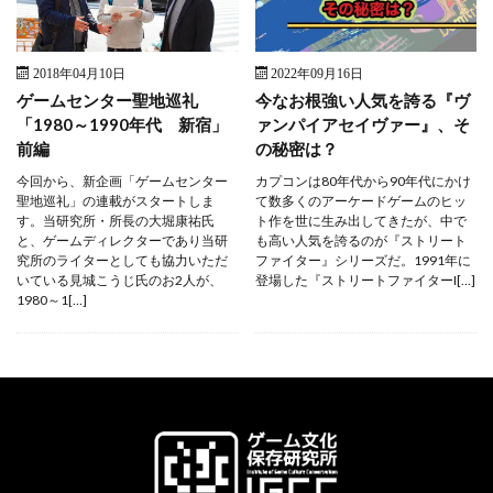
2018年04月10日
2022年09月16日
ゲームセンター聖地巡礼
今なお根強い人気を誇る『ヴ
「1980～1990年代 新宿」
ァンパイアセイヴァー』、そ
前編
の秘密は？
今回から、新企画「ゲームセンター
カプコンは80年代から90年代にかけ
聖地巡礼」の連載がスタートしま
て数多くのアーケードゲームのヒッ
す。当研究所・所長の大堀康祐氏
ト作を世に生み出してきたが、中で
と、ゲームディレクターであり当研
も高い人気を誇るのが『ストリート
究所のライターとしても協力いただ
ファイター』シリーズだ。1991年に
いている見城こうじ氏のお2人が、
登場した『ストリートファイターI[…]
1980～1[…]