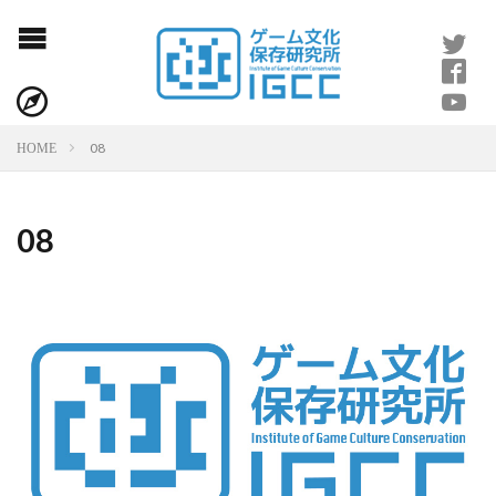
08
HOME
08