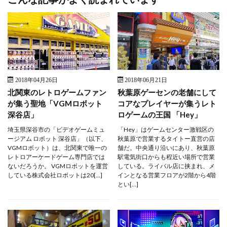
2018年04月26日
2018年06月21日
北関東のレトロゲームファン
秋葉原ゲーセンの老舗にして
が集う聖地「VGMロボット
コアなプレイヤーが集うレト
深谷店」
ロゲームの王国 「Hey」
埼玉県深谷市の「ビデオゲームミュ
「Hey」はゲームセンター激戦区の
ージアム ロボット 深谷店」（以下、
秋葉原で営業するタイトー直営の店
VGMロボット）は、北関東で唯一の
舗だ。中央通り沿いにあり、秋葉原
レトロアーケードゲーム専門店では
駅電気街口からも程近い場所で営業
ないだろうか。 VGMロボットを運営
している。ライバル店に挟まれ、メ
している株式会社ロボットは20[…]
インとなる営業フロアが2階から4階
とい[…]