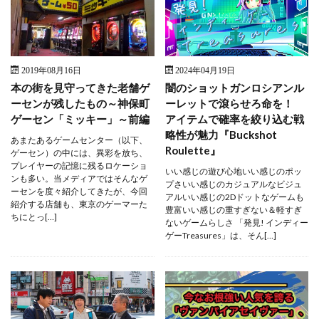
2019年08月16日
2024年04月19日
本の街を見守ってきた老舗ゲ
闇のショットガンロシアンル
ーセンが残したもの～神保町
ーレットで滾らせろ命を！
ゲーセン「ミッキー」～前編
アイテムで確率を絞り込む戦
略性が魅力『Buckshot
あまたあるゲームセンター（以下、
Roulette』
ゲーセン）の中には、異彩を放ち、
プレイヤーの記憶に残るロケーショ
いい感じの遊び心地いい感じのポッ
ンも多い。当メディアではそんなゲ
プさいい感じのカジュアルなビジュ
ーセンを度々紹介してきたが、今回
アルいい感じの2Dドットなゲームも
紹介する店舗も、東京のゲーマーた
豊富いい感じの重すぎない＆軽すぎ
ちにとっ[…]
ないゲームらしさ 「発見! インディー
ゲーTreasures」は、そん[…]