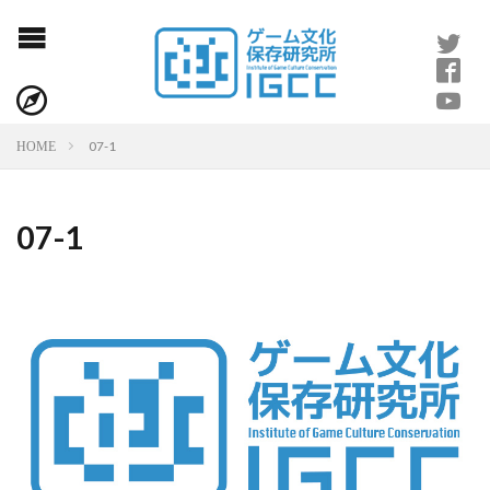
07-1
HOME
07-1