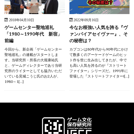
2018年04月10日
2022年09月16日
ゲームセンター聖地巡礼
今なお根強い人気を誇る『ヴ
「1980～1990年代 新宿」
ァンパイアセイヴァー』、そ
前編
の秘密は？
今回から、新企画「ゲームセンター
カプコンは80年代から90年代にかけ
聖地巡礼」の連載がスタートしま
て数多くのアーケードゲームのヒッ
す。当研究所・所長の大堀康祐氏
ト作を世に生み出してきたが、中で
と、ゲームディレクターであり当研
も高い人気を誇るのが『ストリート
究所のライターとしても協力いただ
ファイター』シリーズだ。1991年に
いている見城こうじ氏のお2人が、
登場した『ストリートファイターI[…]
1980～1[…]