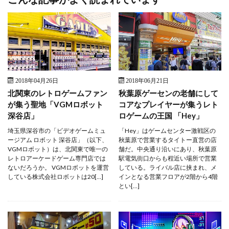
2018年04月26日
2018年06月21日
北関東のレトロゲームファン
秋葉原ゲーセンの老舗にして
が集う聖地「VGMロボット
コアなプレイヤーが集うレト
深谷店」
ロゲームの王国 「Hey」
埼玉県深谷市の「ビデオゲームミュ
「Hey」はゲームセンター激戦区の
ージアム ロボット 深谷店」（以下、
秋葉原で営業するタイトー直営の店
VGMロボット）は、北関東で唯一の
舗だ。中央通り沿いにあり、秋葉原
レトロアーケードゲーム専門店では
駅電気街口からも程近い場所で営業
ないだろうか。 VGMロボットを運営
している。ライバル店に挟まれ、メ
している株式会社ロボットは20[…]
インとなる営業フロアが2階から4階
とい[…]