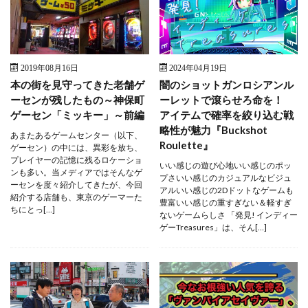
2019年08月16日
2024年04月19日
本の街を見守ってきた老舗ゲ
闇のショットガンロシアンル
ーセンが残したもの～神保町
ーレットで滾らせろ命を！
ゲーセン「ミッキー」～前編
アイテムで確率を絞り込む戦
略性が魅力『Buckshot
あまたあるゲームセンター（以下、
Roulette』
ゲーセン）の中には、異彩を放ち、
プレイヤーの記憶に残るロケーショ
いい感じの遊び心地いい感じのポッ
ンも多い。当メディアではそんなゲ
プさいい感じのカジュアルなビジュ
ーセンを度々紹介してきたが、今回
アルいい感じの2Dドットなゲームも
紹介する店舗も、東京のゲーマーた
豊富いい感じの重すぎない＆軽すぎ
ちにとっ[…]
ないゲームらしさ 「発見! インディー
ゲーTreasures」は、そん[…]