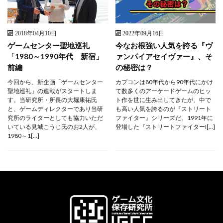
2018年04月10日
2022年09月16日
ゲームセンター聖地巡礼
今なお根強い人気を誇る『ヴ
「1980～1990年代 新宿」
ァンパイアセイヴァー』、そ
前編
の秘密は？
今回から、新企画「ゲームセンター
カプコンは80年代から90年代にかけ
聖地巡礼」の連載がスタートしま
て数多くのアーケードゲームのヒッ
す。当研究所・所長の大堀康祐氏
ト作を世に生み出してきたが、中で
と、ゲームディレクターであり当研
も高い人気を誇るのが『ストリート
究所のライターとしても協力いただ
ファイター』シリーズだ。1991年に
いている見城こうじ氏のお2人が、
登場した『ストリートファイターI[…]
1980～1[…]