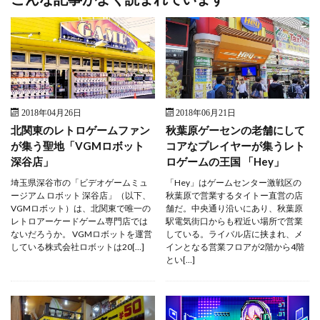
2018年04月26日
2018年06月21日
北関東のレトロゲームファン
秋葉原ゲーセンの老舗にして
が集う聖地「VGMロボット
コアなプレイヤーが集うレト
深谷店」
ロゲームの王国 「Hey」
埼玉県深谷市の「ビデオゲームミュ
「Hey」はゲームセンター激戦区の
ージアム ロボット 深谷店」（以下、
秋葉原で営業するタイトー直営の店
VGMロボット）は、北関東で唯一の
舗だ。中央通り沿いにあり、秋葉原
レトロアーケードゲーム専門店では
駅電気街口からも程近い場所で営業
ないだろうか。 VGMロボットを運営
している。ライバル店に挟まれ、メ
している株式会社ロボットは20[…]
インとなる営業フロアが2階から4階
とい[…]