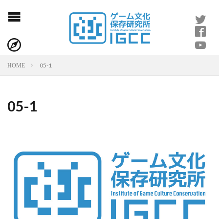
05-1
HOME
05-1