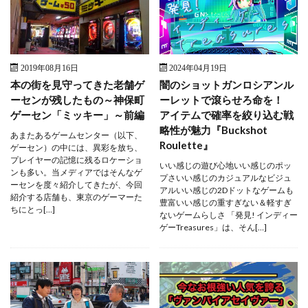
2019年08月16日
2024年04月19日
本の街を見守ってきた老舗ゲ
闇のショットガンロシアンル
ーセンが残したもの～神保町
ーレットで滾らせろ命を！
ゲーセン「ミッキー」～前編
アイテムで確率を絞り込む戦
略性が魅力『Buckshot
あまたあるゲームセンター（以下、
Roulette』
ゲーセン）の中には、異彩を放ち、
プレイヤーの記憶に残るロケーショ
いい感じの遊び心地いい感じのポッ
ンも多い。当メディアではそんなゲ
プさいい感じのカジュアルなビジュ
ーセンを度々紹介してきたが、今回
アルいい感じの2Dドットなゲームも
紹介する店舗も、東京のゲーマーた
豊富いい感じの重すぎない＆軽すぎ
ちにとっ[…]
ないゲームらしさ 「発見! インディー
ゲーTreasures」は、そん[…]