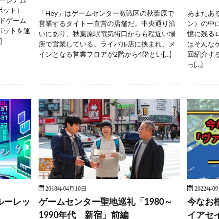
ボット）
「Hey」はゲームセンター激戦区の秋葉原で
あまたあ
ドゲーム
営業するタイトー直営の店舗だ。中央通り沿
ン）の中
ボットを運
いにあり、秋葉原駅電気街口からも程近い場
憶に残る
]
所で営業している。ライバル店に挟まれ、メ
はそんな
インとなる営業フロアが2階から4階とい[…]
回紹介す
っ[…]
2018年04月10日
2022年0
ルーレッ
ゲームセンター聖地巡礼「1980～
今なお
1990年代 新宿」前編
イアセ