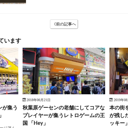
《前の記事へ
ています
2018年06月21日
2019年0
ンが集う
秋葉原ゲーセンの老舗にしてコアな
本の街
」
プレイヤーが集うレトロゲームの王
が残し
国 「Hey」
ッキー
ージアム