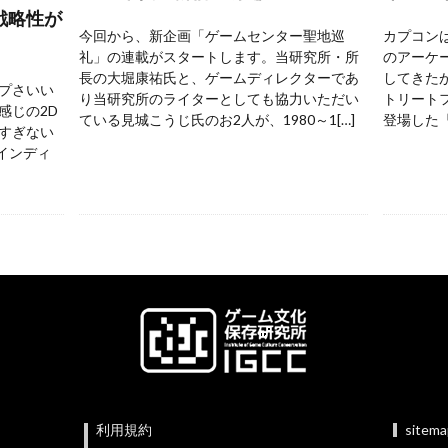
戦略性が
今回から、新企画「ゲームセンター聖地巡
カプコンは
礼」の連載がスタートします。当研究所・所
のアーケ
長の大堀康祐氏と、ゲームディレクターであ
してきた
プさいい
り当研究所のライターとしても協力いただい
トリートフ
感じの2D
ている見城こうじ氏のお2人が、1980～1[…]
登場した『
すぎない
 インディ
利用規約
sitem