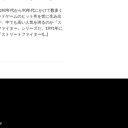
80年代から90年代にかけて数多く
ードゲームのヒット作を世に生み出
が、中でも高い人気を誇るのが『ス
ァイター』シリーズだ。1991年に
ストリートファイターI[…]
ap