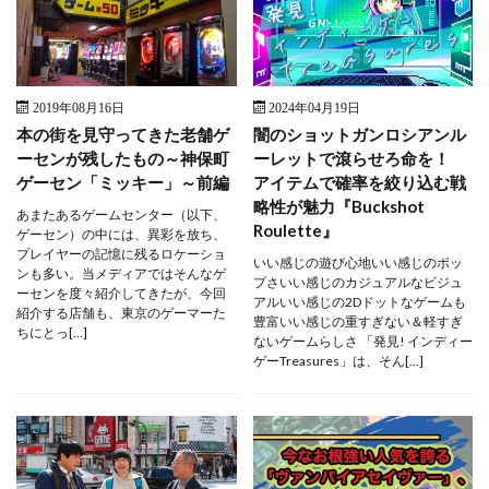
2019年08月16日
2024年04月19日
本の街を見守ってきた老舗ゲ
闇のショットガンロシアンル
ーセンが残したもの～神保町
ーレットで滾らせろ命を！
ゲーセン「ミッキー」～前編
アイテムで確率を絞り込む戦
略性が魅力『Buckshot
あまたあるゲームセンター（以下、
Roulette』
ゲーセン）の中には、異彩を放ち、
プレイヤーの記憶に残るロケーショ
いい感じの遊び心地いい感じのポッ
ンも多い。当メディアではそんなゲ
プさいい感じのカジュアルなビジュ
ーセンを度々紹介してきたが、今回
アルいい感じの2Dドットなゲームも
紹介する店舗も、東京のゲーマーた
豊富いい感じの重すぎない＆軽すぎ
ちにとっ[…]
ないゲームらしさ 「発見! インディー
ゲーTreasures」は、そん[…]