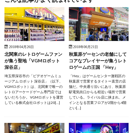
2018年04月26日
2018年06月21日
北関東のレトロゲームファン
秋葉原ゲーセンの老舗にして
が集う聖地「VGMロボット
コアなプレイヤーが集うレト
深谷店」
ロゲームの王国 「Hey」
埼玉県深谷市の「ビデオゲームミュ
「Hey」はゲームセンター激戦区の
ージアム ロボット 深谷店」（以下、
秋葉原で営業するタイトー直営の店
VGMロボット）は、北関東で唯一の
舗だ。中央通り沿いにあり、秋葉原
レトロアーケードゲーム専門店では
駅電気街口からも程近い場所で営業
ないだろうか。 VGMロボットを運営
している。ライバル店に挟まれ、メ
している株式会社ロボットは20[…]
インとなる営業フロアが2階から4階
とい[…]