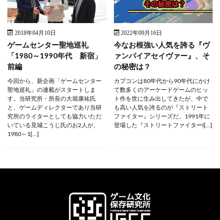
2018年04月10日
2022年09月16日
ゲームセンター聖地巡礼
今なお根強い人気を誇る『ヴ
「1980～1990年代 新宿」
ァンパイアセイヴァー』、そ
前編
の秘密は？
今回から、新企画「ゲームセンター
カプコンは80年代から90年代にかけ
聖地巡礼」の連載がスタートしま
て数多くのアーケードゲームのヒッ
す。当研究所・所長の大堀康祐氏
ト作を世に生み出してきたが、中で
と、ゲームディレクターであり当研
も高い人気を誇るのが『ストリート
究所のライターとしても協力いただ
ファイター』シリーズだ。1991年に
いている見城こうじ氏のお2人が、
登場した『ストリートファイターI[…]
1980～1[…]