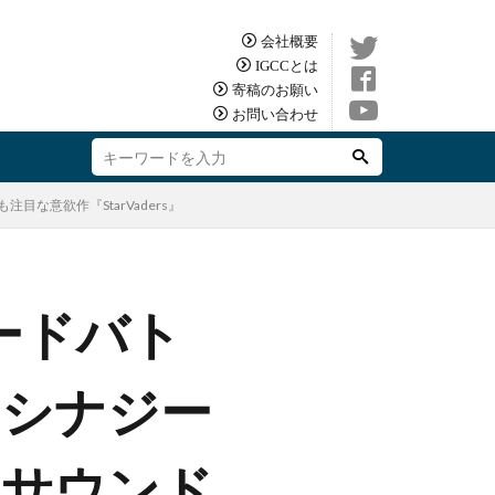
会社概要
IGCCとは
寄稿のお願い
お問い合わせ
な意欲作『StarVaders』
ードバト
のシナジー
 サウンド