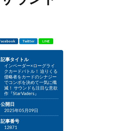
Facebook
Twitter
LINE
記事タイトル
インベーダー×ローグライ
クカードバトル！ 迫りくる
侵略者をカードのシナジー
でコンボを決めて一気に殲
滅！ サウンドも注目な意欲
作『StarVaders』
公開日
2025年05月09日
記事番号
12871