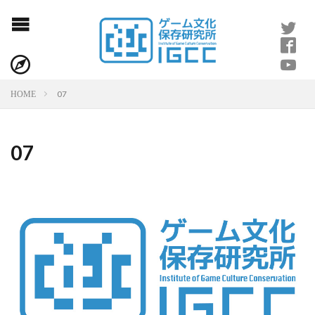
07
HOME
07