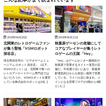
2018年04月26日
2018年06月21日
北関東のレトロゲームファン
秋葉原ゲーセンの老舗にして
が集う聖地「VGMロボット
コアなプレイヤーが集うレト
深谷店」
ロゲームの王国 「Hey」
埼玉県深谷市の「ビデオゲームミュ
「Hey」はゲームセンター激戦区の
ージアム ロボット 深谷店」（以下、
秋葉原で営業するタイトー直営の店
VGMロボット）は、北関東で唯一の
舗だ。中央通り沿いにあり、秋葉原
レトロアーケードゲーム専門店では
駅電気街口からも程近い場所で営業
ないだろうか。 VGMロボットを運営
している。ライバル店に挟まれ、メ
している株式会社ロボットは20[…]
インとなる営業フロアが2階から4階
とい[…]