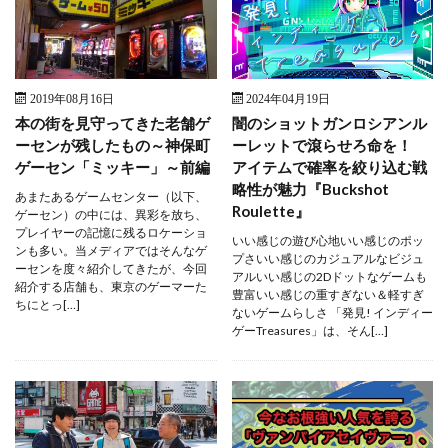
2019年08月16日
2024年04月19日
本の街を見守ってきた老舗ゲ
闇のショットガンロシアンル
ーセンが残したもの～神保町
ーレットで滾らせろ命を！
ゲーセン「ミッキー」～前編
アイテムで確率を絞り込む戦
略性が魅力『Buckshot
あまたあるゲームセンター（以下、
Roulette』
ゲーセン）の中には、異彩を放ち、
プレイヤーの記憶に残るロケーショ
いい感じの遊び心地いい感じのポッ
ンも多い。当メディアではそんなゲ
プさいい感じのカジュアルなビジュ
ーセンを度々紹介してきたが、今回
アルいい感じの2Dドットなゲームも
紹介する店舗も、東京のゲーマーた
豊富いい感じの重すぎない＆軽すぎ
ちにとっ[…]
ないゲームらしさ 「発見! インディー
ゲーTreasures」は、そん[…]