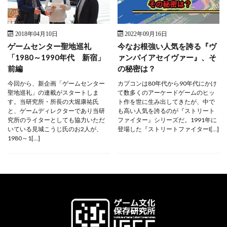
2018年04月10日
2022年09月16日
ゲームセンター聖地巡礼
今なお根強い人気を誇る『ヴ
「1980～1990年代 新宿」
ァンパイアセイヴァー』、そ
前編
の秘密は？
今回から、新企画「ゲームセンター
カプコンは80年代から90年代にかけ
聖地巡礼」の連載がスタートしま
て数多くのアーケードゲームのヒッ
す。当研究所・所長の大堀康祐氏
ト作を世に生み出してきたが、中で
と、ゲームディレクターであり当研
も高い人気を誇るのが『ストリート
究所のライターとしても協力いただ
ファイター』シリーズだ。1991年に
いている見城こうじ氏のお2人が、
登場した『ストリートファイターI[…]
1980～1[…]