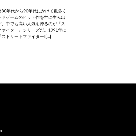
80年代から90年代にかけて数多く
ードゲームのヒット作を世に生み出
が、中でも高い人気を誇るのが『ス
ァイター』シリーズだ。1991年に
ストリートファイターI[…]
ap