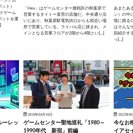
ボット）
「Hey」はゲームセンター激戦区の秋葉原で
あまたあ
ドゲーム
営業するタイトー直営の店舗だ。中央通り沿
ン）の中
ボットを運
いにあり、秋葉原駅電気街口からも程近い場
憶に残る
]
所で営業している。ライバル店に挟まれ、メ
はそんな
インとなる営業フロアが2階から4階とい[…]
回紹介す
っ[…]
2018年04月10日
2022年0
ルーレッ
ゲームセンター聖地巡礼「1980～
今なお
1990年代 新宿」前編
イアセ