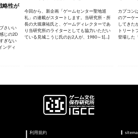
戦略性が
今回から、新企画「ゲームセンター聖地巡
カプコンは
礼」の連載がスタートします。当研究所・所
のアーケ
長の大堀康祐氏と、ゲームディレクターであ
してきた
プさいい
り当研究所のライターとしても協力いただい
トリートフ
感じの2D
ている見城こうじ氏のお2人が、1980～1[…]
登場した『
すぎない
 インディ
利用規約
sitem