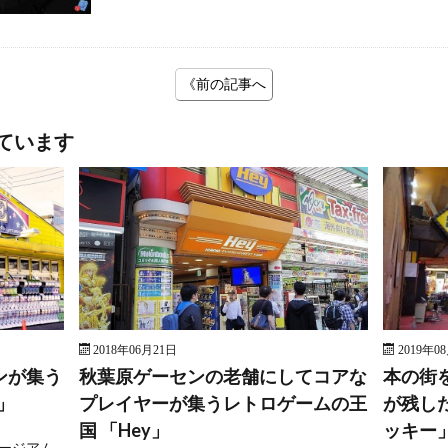
《前の記事へ
ています
2018年06月21日
2019年0
ンが集う
秋葉原ゲーセンの老舗にしてコアな
本の街
」
プレイヤーが集うレトロゲームの王
が残し
国 「Hey」
ッキー
ージアム