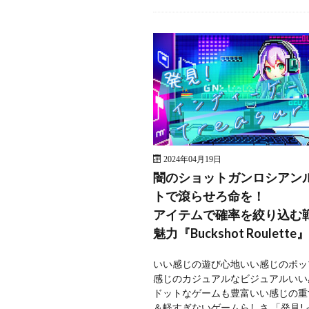
2024年04月19日
闇のショットガンロシアン
トで滾らせろ命を！
アイテムで確率を絞り込む
魅力『Buckshot Roulette』
いい感じの遊び心地いい感じのポッ
感じのカジュアルなビジュアルいい
ドットなゲームも豊富いい感じの重
＆軽すぎないゲームらしさ 「発見!