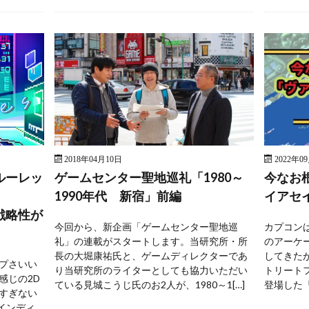
2018年04月10日
2022年0
ルーレッ
ゲームセンター聖地巡礼「1980～
今なお
1990年代 新宿」前編
イアセ
戦略性が
今回から、新企画「ゲームセンター聖地巡
カプコンは
礼」の連載がスタートします。当研究所・所
のアーケ
長の大堀康祐氏と、ゲームディレクターであ
してきた
プさいい
り当研究所のライターとしても協力いただい
トリートフ
感じの2D
ている見城こうじ氏のお2人が、1980～1[…]
登場した『
すぎない
 インディ