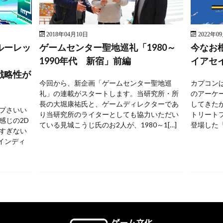
2018年04月10日
2022年0
ルーレッ
ゲームセンター聖地巡礼「1980～
今なお
1990年代 新宿」前編
イアセ
戦略性が
今回から、新企画「ゲームセンター聖地巡
カプコンは
礼」の連載がスタートします。当研究所・所
のアーケ
長の大堀康祐氏と、ゲームディレクターであ
してきた
プさいい
り当研究所のライターとしても協力いただい
トリートフ
感じの2D
ている見城こうじ氏のお2人が、1980～1[…]
登場した『
すぎない
 インディ