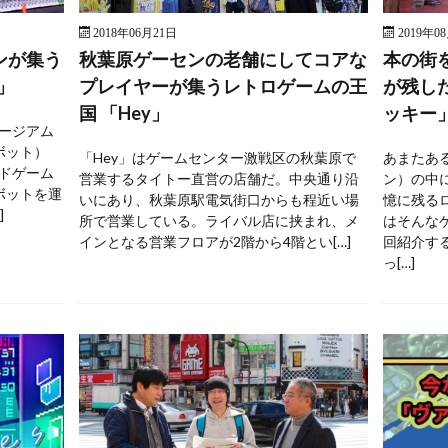
2018年06月21日
2019年0
ンが集う
秋葉原ゲーセンの老舗にしてコアな
本の街
」
プレイヤーが集うレトロゲームの王
が残し
国 「Hey」
ッキー
ージアム
ボット）
「Hey」はゲームセンター激戦区の秋葉原で
あまたあ
ドゲーム
営業するタイトー直営の店舗だ。中央通り沿
ン）の中
ボットを運
いにあり、秋葉原駅電気街口からも程近い場
憶に残る
]
所で営業している。ライバル店に挟まれ、メ
はそんな
インとなる営業フロアが2階から4階とい[…]
回紹介す
っ[…]