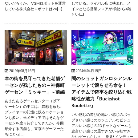
ないだろうか。 VGMロボットを運営
している。ライバル店に挟まれ、メ
している株式会社ロボットは20[…]
インとなる営業フロアが2階から4階
とい[…]
2019年08月16日
2024年04月19日
本の街を見守ってきた老舗ゲ
闇のショットガンロシアンル
ーセンが残したもの～神保町
ーレットで滾らせろ命を！
ゲーセン「ミッキー」～前編
アイテムで確率を絞り込む戦
略性が魅力『Buckshot
あまたあるゲームセンター（以下、
Roulette』
ゲーセン）の中には、異彩を放ち、
プレイヤーの記憶に残るロケーショ
いい感じの遊び心地いい感じのポッ
ンも多い。当メディアではそんなゲ
プさいい感じのカジュアルなビジュ
ーセンを度々紹介してきたが、今回
アルいい感じの2Dドットなゲームも
紹介する店舗も、東京のゲーマーた
豊富いい感じの重すぎない＆軽すぎ
ちにとっ[…]
ないゲームらしさ 「発見! インディー