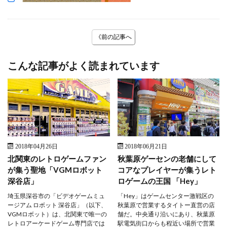
《前の記事へ
こんな記事がよく読まれています
2018年04月26日
2018年06月21日
北関東のレトロゲームファン
秋葉原ゲーセンの老舗にして
が集う聖地「VGMロボット
コアなプレイヤーが集うレト
深谷店」
ロゲームの王国 「Hey」
埼玉県深谷市の「ビデオゲームミュ
「Hey」はゲームセンター激戦区の
ージアム ロボット 深谷店」（以下、
秋葉原で営業するタイトー直営の店
VGMロボット）は、北関東で唯一の
舗だ。中央通り沿いにあり、秋葉原
レトロアーケードゲーム専門店では
駅電気街口からも程近い場所で営業