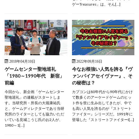
ゲーTreasures」は、そん[…]
2018年04月10日
2022年09月16日
ゲームセンター聖地巡礼
今なお根強い人気を誇る『ヴ
「1980～1990年代 新宿」
ァンパイアセイヴァー』、そ
前編
の秘密は？
今回から、新企画「ゲームセンター
カプコンは80年代から90年代にかけ
聖地巡礼」の連載がスタートしま
て数多くのアーケードゲームのヒッ
す。当研究所・所長の大堀康祐氏
ト作を世に生み出してきたが、中で
と、ゲームディレクターであり当研
も高い人気を誇るのが『ストリート
究所のライターとしても協力いただ
ファイター』シリーズだ。1991年に
いている見城こうじ氏のお2人が、
登場した『ストリートファイターI[…]
1980～1[…]