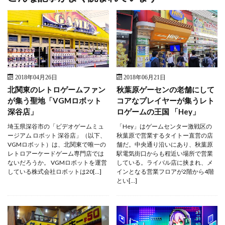
2018年04月26日
2018年06月21日
北関東のレトロゲームファン
秋葉原ゲーセンの老舗にして
が集う聖地「VGMロボット
コアなプレイヤーが集うレト
深谷店」
ロゲームの王国 「Hey」
埼玉県深谷市の「ビデオゲームミュ
「Hey」はゲームセンター激戦区の
ージアム ロボット 深谷店」（以下、
秋葉原で営業するタイトー直営の店
VGMロボット）は、北関東で唯一の
舗だ。中央通り沿いにあり、秋葉原
レトロアーケードゲーム専門店では
駅電気街口からも程近い場所で営業
ないだろうか。 VGMロボットを運営
している。ライバル店に挟まれ、メ
している株式会社ロボットは20[…]
インとなる営業フロアが2階から4階
とい[…]