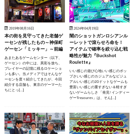
2019年08月16日
2024年04月19日
本の街を見守ってきた老舗ゲ
闇のショットガンロシアンル
ーセンが残したもの～神保町
ーレットで滾らせろ命を！
ゲーセン「ミッキー」～前編
アイテムで確率を絞り込む戦
略性が魅力『Buckshot
あまたあるゲームセンター（以下、
Roulette』
ゲーセン）の中には、異彩を放ち、
プレイヤーの記憶に残るロケーショ
いい感じの遊び心地いい感じのポッ
ンも多い。当メディアではそんなゲ
プさいい感じのカジュアルなビジュ
ーセンを度々紹介してきたが、今回
アルいい感じの2Dドットなゲームも
紹介する店舗も、東京のゲーマーた
豊富いい感じの重すぎない＆軽すぎ
ちにとっ[…]
ないゲームらしさ 「発見! インディー
ゲーTreasures」は、そん[…]