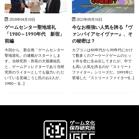
2018年04月10日
2022年09月16日
ゲームセンター聖地巡礼
今なお根強い人気を誇る『ヴ
「1980～1990年代 新宿」
ァンパイアセイヴァー』、そ
前編
の秘密は？
今回から、新企画「ゲームセンター
カプコンは80年代から90年代にかけ
聖地巡礼」の連載がスタートしま
て数多くのアーケードゲームのヒッ
す。当研究所・所長の大堀康祐氏
ト作を世に生み出してきたが、中で
と、ゲームディレクターであり当研
も高い人気を誇るのが『ストリート
究所のライターとしても協力いただ
ファイター』シリーズだ。1991年に
いている見城こうじ氏のお2人が、
登場した『ストリートファイターI[…]
1980～1[…]