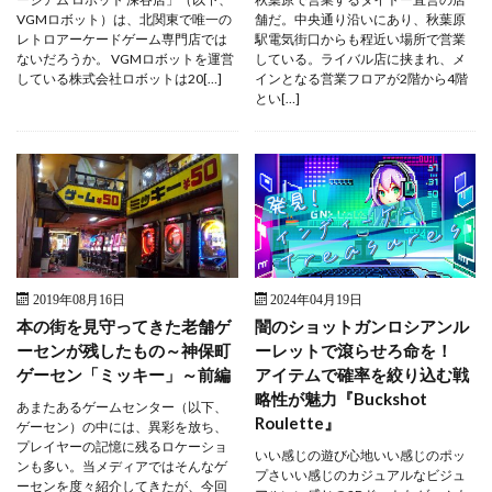
VGMロボット）は、北関東で唯一の
舗だ。中央通り沿いにあり、秋葉原
レトロアーケードゲーム専門店では
駅電気街口からも程近い場所で営業
ないだろうか。 VGMロボットを運営
している。ライバル店に挟まれ、メ
している株式会社ロボットは20[…]
インとなる営業フロアが2階から4階
とい[…]
2019年08月16日
2024年04月19日
本の街を見守ってきた老舗ゲ
闇のショットガンロシアンル
ーセンが残したもの～神保町
ーレットで滾らせろ命を！
ゲーセン「ミッキー」～前編
アイテムで確率を絞り込む戦
略性が魅力『Buckshot
あまたあるゲームセンター（以下、
Roulette』
ゲーセン）の中には、異彩を放ち、
プレイヤーの記憶に残るロケーショ
いい感じの遊び心地いい感じのポッ
ンも多い。当メディアではそんなゲ
プさいい感じのカジュアルなビジュ
ーセンを度々紹介してきたが、今回