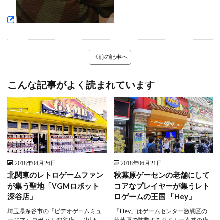
《前の記事へ
こんな記事がよく読まれています
2018年04月26日
2018年06月21日
北関東のレトロゲームファン
秋葉原ゲーセンの老舗にして
が集う聖地「VGMロボット
コアなプレイヤーが集うレト
深谷店」
ロゲームの王国 「Hey」
埼玉県深谷市の「ビデオゲームミュ
「Hey」はゲームセンター激戦区の
ージアム ロボット 深谷店」（以下、
秋葉原で営業するタイトー直営の店