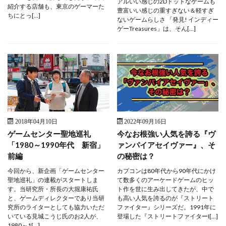
アルいい感じの2Dドットなゲームも
紹介する店舗も、東京のゲーマーた
豊富いい感じの重すぎない＆軽すぎ
ちにとっ[…]
ないゲームらしさ 「発見! インディー
ゲーTreasures」は、そん[…]
2018年04月10日
2022年09月16日
ゲームセンター聖地巡礼
今なお根強い人気を誇る『ヴ
「1980～1990年代 新宿」
ァンパイアセイヴァー』、そ
前編
の秘密は？
今回から、新企画「ゲームセンター
カプコンは80年代から90年代にかけ
聖地巡礼」の連載がスタートしま
て数多くのアーケードゲームのヒッ
す。当研究所・所長の大堀康祐氏
ト作を世に生み出してきたが、中で
と、ゲームディレクターであり当研
も高い人気を誇るのが『ストリート
究所のライターとしても協力いただ
ファイター』シリーズだ。1991年に
いている見城こうじ氏のお2人が、
登場した『ストリートファイターI[…]
1980～1[…]