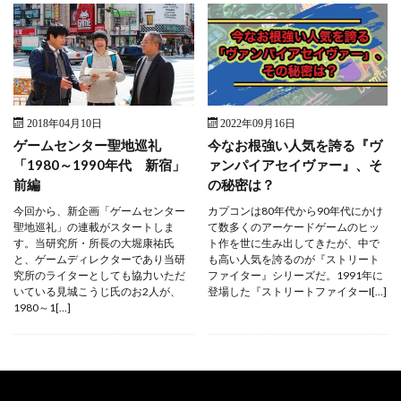
2018年04月10日
2022年09月16日
ゲームセンター聖地巡礼
今なお根強い人気を誇る『ヴ
「1980～1990年代 新宿」
ァンパイアセイヴァー』、そ
前編
の秘密は？
今回から、新企画「ゲームセンター
カプコンは80年代から90年代にかけ
聖地巡礼」の連載がスタートしま
て数多くのアーケードゲームのヒッ
す。当研究所・所長の大堀康祐氏
ト作を世に生み出してきたが、中で
と、ゲームディレクターであり当研
も高い人気を誇るのが『ストリート
究所のライターとしても協力いただ
ファイター』シリーズだ。1991年に
いている見城こうじ氏のお2人が、
登場した『ストリートファイターI[…]
1980～1[…]