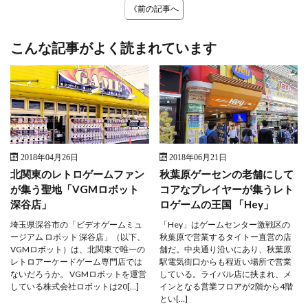
《前の記事へ
こんな記事がよく読まれています
2018年04月26日
2018年06月21日
北関東のレトロゲームファン
秋葉原ゲーセンの老舗にして
が集う聖地「VGMロボット
コアなプレイヤーが集うレト
深谷店」
ロゲームの王国 「Hey」
埼玉県深谷市の「ビデオゲームミュ
「Hey」はゲームセンター激戦区の
ージアム ロボット 深谷店」（以下、
秋葉原で営業するタイトー直営の店
VGMロボット）は、北関東で唯一の
舗だ。中央通り沿いにあり、秋葉原
レトロアーケードゲーム専門店では
駅電気街口からも程近い場所で営業
ないだろうか。 VGMロボットを運営
している。ライバル店に挟まれ、メ
している株式会社ロボットは20[…]
インとなる営業フロアが2階から4階
とい[…]