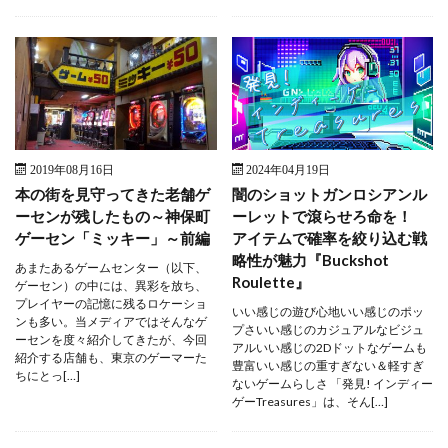
2019年08月16日
2024年04月19日
本の街を見守ってきた老舗ゲ
闇のショットガンロシアンル
ーセンが残したもの～神保町
ーレットで滾らせろ命を！
ゲーセン「ミッキー」～前編
アイテムで確率を絞り込む戦
略性が魅力『Buckshot
あまたあるゲームセンター（以下、
Roulette』
ゲーセン）の中には、異彩を放ち、
プレイヤーの記憶に残るロケーショ
いい感じの遊び心地いい感じのポッ
ンも多い。当メディアではそんなゲ
プさいい感じのカジュアルなビジュ
ーセンを度々紹介してきたが、今回
アルいい感じの2Dドットなゲームも
紹介する店舗も、東京のゲーマーた
豊富いい感じの重すぎない＆軽すぎ
ちにとっ[…]
ないゲームらしさ 「発見! インディー
ゲーTreasures」は、そん[…]