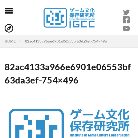
82ac4133a966e6901e06553bf63da3ef-754×496
HOME
82ac4133a966e6901e06553bf
63da3ef-754×496