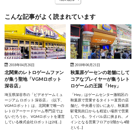
こんな記事がよく読まれています
2018年04月26日
2018年06月21日
北関東のレトロゲームファン
秋葉原ゲーセンの老舗にして
が集う聖地「VGMロボット
コアなプレイヤーが集うレト
深谷店」
ロゲームの王国 「Hey」
埼玉県深谷市の「ビデオゲームミュ
「Hey」はゲームセンター激戦区の
ージアム ロボット 深谷店」（以下、
秋葉原で営業するタイトー直営の店
VGMロボット）は、北関東で唯一の
舗だ。中央通り沿いにあり、秋葉原
レトロアーケードゲーム専門店では
駅電気街口からも程近い場所で営業
ないだろうか。 VGMロボットを運営
している。ライバル店に挟まれ、メ
している株式会社ロボットは20[…]
インとなる営業フロアが2階から4階
とい[…]