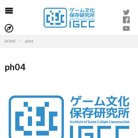
ph04
HOME
ph04