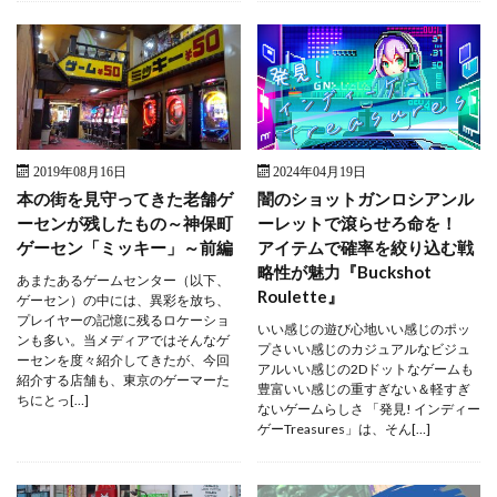
2019年08月16日
2024年04月19日
本の街を見守ってきた老舗ゲ
闇のショットガンロシアンル
ーセンが残したもの～神保町
ーレットで滾らせろ命を！
ゲーセン「ミッキー」～前編
アイテムで確率を絞り込む戦
略性が魅力『Buckshot
あまたあるゲームセンター（以下、
Roulette』
ゲーセン）の中には、異彩を放ち、
プレイヤーの記憶に残るロケーショ
いい感じの遊び心地いい感じのポッ
ンも多い。当メディアではそんなゲ
プさいい感じのカジュアルなビジュ
ーセンを度々紹介してきたが、今回
アルいい感じの2Dドットなゲームも
紹介する店舗も、東京のゲーマーた
豊富いい感じの重すぎない＆軽すぎ
ちにとっ[…]
ないゲームらしさ 「発見! インディー
ゲーTreasures」は、そん[…]