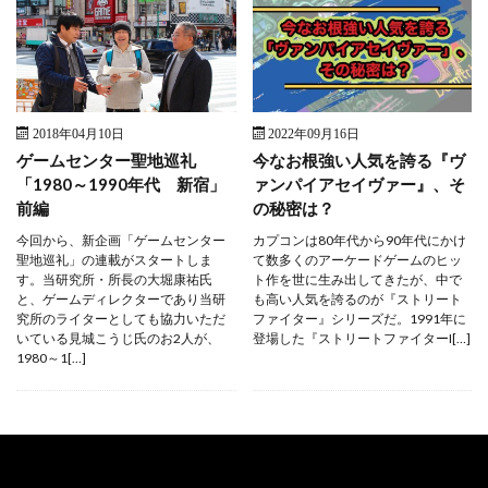
2018年04月10日
2022年09月16日
ゲームセンター聖地巡礼
今なお根強い人気を誇る『ヴ
「1980～1990年代 新宿」
ァンパイアセイヴァー』、そ
前編
の秘密は？
今回から、新企画「ゲームセンター
カプコンは80年代から90年代にかけ
聖地巡礼」の連載がスタートしま
て数多くのアーケードゲームのヒッ
す。当研究所・所長の大堀康祐氏
ト作を世に生み出してきたが、中で
と、ゲームディレクターであり当研
も高い人気を誇るのが『ストリート
究所のライターとしても協力いただ
ファイター』シリーズだ。1991年に
いている見城こうじ氏のお2人が、
登場した『ストリートファイターI[…]
1980～1[…]