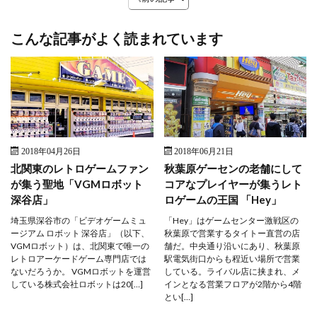
こんな記事がよく読まれています
2018年04月26日
2018年06月21日
北関東のレトロゲームファン
秋葉原ゲーセンの老舗にして
が集う聖地「VGMロボット
コアなプレイヤーが集うレト
深谷店」
ロゲームの王国 「Hey」
埼玉県深谷市の「ビデオゲームミュ
「Hey」はゲームセンター激戦区の
ージアム ロボット 深谷店」（以下、
秋葉原で営業するタイトー直営の店
VGMロボット）は、北関東で唯一の
舗だ。中央通り沿いにあり、秋葉原
レトロアーケードゲーム専門店では
駅電気街口からも程近い場所で営業
ないだろうか。 VGMロボットを運営
している。ライバル店に挟まれ、メ
している株式会社ロボットは20[…]
インとなる営業フロアが2階から4階
とい[…]