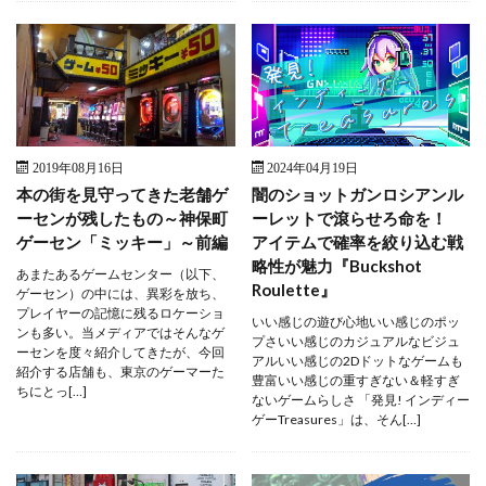
2019年08月16日
2024年04月19日
本の街を見守ってきた老舗ゲ
闇のショットガンロシアンル
ーセンが残したもの～神保町
ーレットで滾らせろ命を！
ゲーセン「ミッキー」～前編
アイテムで確率を絞り込む戦
略性が魅力『Buckshot
あまたあるゲームセンター（以下、
Roulette』
ゲーセン）の中には、異彩を放ち、
プレイヤーの記憶に残るロケーショ
いい感じの遊び心地いい感じのポッ
ンも多い。当メディアではそんなゲ
プさいい感じのカジュアルなビジュ
ーセンを度々紹介してきたが、今回
アルいい感じの2Dドットなゲームも
紹介する店舗も、東京のゲーマーた
豊富いい感じの重すぎない＆軽すぎ
ちにとっ[…]
ないゲームらしさ 「発見! インディー
ゲーTreasures」は、そん[…]