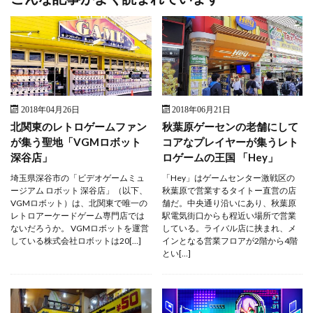
2018年04月26日
2018年06月21日
北関東のレトロゲームファン
秋葉原ゲーセンの老舗にして
が集う聖地「VGMロボット
コアなプレイヤーが集うレト
深谷店」
ロゲームの王国 「Hey」
埼玉県深谷市の「ビデオゲームミュ
「Hey」はゲームセンター激戦区の
ージアム ロボット 深谷店」（以下、
秋葉原で営業するタイトー直営の店
VGMロボット）は、北関東で唯一の
舗だ。中央通り沿いにあり、秋葉原
レトロアーケードゲーム専門店では
駅電気街口からも程近い場所で営業
ないだろうか。 VGMロボットを運営
している。ライバル店に挟まれ、メ
している株式会社ロボットは20[…]
インとなる営業フロアが2階から4階
とい[…]