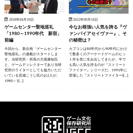
2018年04月10日
2022年09月16日
ゲームセンター聖地巡礼
今なお根強い人気を誇る『ヴ
「1980～1990年代 新宿」
ァンパイアセイヴァー』、そ
前編
の秘密は？
今回から、新企画「ゲームセンター
カプコンは80年代から90年代にかけ
聖地巡礼」の連載がスタートしま
て数多くのアーケードゲームのヒッ
す。当研究所・所長の大堀康祐氏
ト作を世に生み出してきたが、中で
と、ゲームディレクターであり当研
も高い人気を誇るのが『ストリート
究所のライターとしても協力いただ
ファイター』シリーズだ。1991年に
いている見城こうじ氏のお2人が、
登場した『ストリートファイターI[…]
1980～1[…]