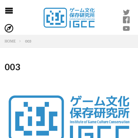
003
HOME
003