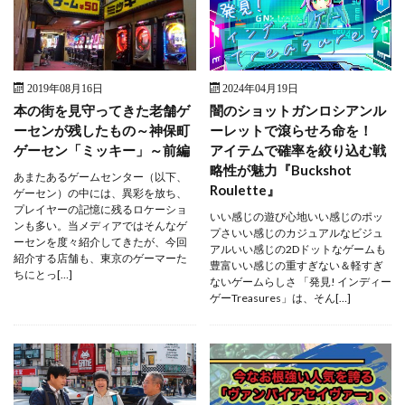
2019年08月16日
2024年04月19日
本の街を見守ってきた老舗ゲ
闇のショットガンロシアンル
ーセンが残したもの～神保町
ーレットで滾らせろ命を！
ゲーセン「ミッキー」～前編
アイテムで確率を絞り込む戦
略性が魅力『Buckshot
あまたあるゲームセンター（以下、
Roulette』
ゲーセン）の中には、異彩を放ち、
プレイヤーの記憶に残るロケーショ
いい感じの遊び心地いい感じのポッ
ンも多い。当メディアではそんなゲ
プさいい感じのカジュアルなビジュ
ーセンを度々紹介してきたが、今回
アルいい感じの2Dドットなゲームも
紹介する店舗も、東京のゲーマーた
豊富いい感じの重すぎない＆軽すぎ
ちにとっ[…]
ないゲームらしさ 「発見! インディー
ゲーTreasures」は、そん[…]