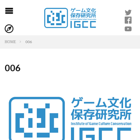
006
HOME
006