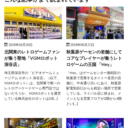
2018年04月26日
2018年06月21日
北関東のレトロゲームファン
秋葉原ゲーセンの老舗にして
が集う聖地「VGMロボット
コアなプレイヤーが集うレト
深谷店」
ロゲームの王国 「Hey」
埼玉県深谷市の「ビデオゲームミュ
「Hey」はゲームセンター激戦区の
ージアム ロボット 深谷店」（以下、
秋葉原で営業するタイトー直営の店
VGMロボット）は、北関東で唯一の
舗だ。中央通り沿いにあり、秋葉原
レトロアーケードゲーム専門店では
駅電気街口からも程近い場所で営業
ないだろうか。 VGMロボットを運営
している。ライバル店に挟まれ、メ
している株式会社ロボットは20[…]
インとなる営業フロアが2階から4階
とい[…]