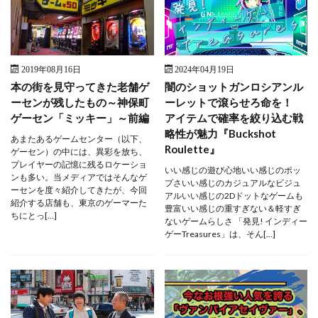
2019年08月16日
2024年04月19日
本の街を見守ってきた老舗ゲ
闇のショットガンロシアンル
ーセンが残したもの～神保町
ーレットで滾らせろ命を！
ゲーセン「ミッキー」～前編
アイテムで確率を絞り込む戦
略性が魅力『Buckshot
あまたあるゲームセンター（以下、
Roulette』
ゲーセン）の中には、異彩を放ち、
プレイヤーの記憶に残るロケーショ
いい感じの遊び心地いい感じのポッ
ンも多い。当メディアではそんなゲ
プさいい感じのカジュアルなビジュ
ーセンを度々紹介してきたが、今回
アルいい感じの2Dドットなゲームも
紹介する店舗も、東京のゲーマーた
豊富いい感じの重すぎない＆軽すぎ
ちにとっ[…]
ないゲームらしさ 「発見! インディー
ゲーTreasures」は、そん[…]