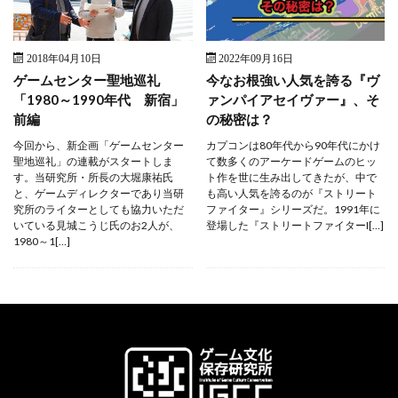
2018年04月10日
2022年09月16日
ゲームセンター聖地巡礼
今なお根強い人気を誇る『ヴ
「1980～1990年代 新宿」
ァンパイアセイヴァー』、そ
前編
の秘密は？
今回から、新企画「ゲームセンター
カプコンは80年代から90年代にかけ
聖地巡礼」の連載がスタートしま
て数多くのアーケードゲームのヒッ
す。当研究所・所長の大堀康祐氏
ト作を世に生み出してきたが、中で
と、ゲームディレクターであり当研
も高い人気を誇るのが『ストリート
究所のライターとしても協力いただ
ファイター』シリーズだ。1991年に
いている見城こうじ氏のお2人が、
登場した『ストリートファイターI[…]
1980～1[…]